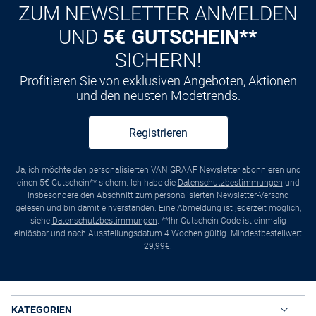
ZUM NEWSLETTER ANMELDEN
UND
5€ GUTSCHEIN**
SICHERN!
Profitieren Sie von exklusiven Angeboten, Aktionen
und den neusten Modetrends.
Registrieren
Ja, ich möchte den personalisierten VAN GRAAF Newsletter abonnieren und
einen 5€ Gutschein** sichern. Ich habe die
Datenschutzbestimmungen
und
insbesondere den Abschnitt zum personalisierten Newsletter-Versand
gelesen und bin damit einverstanden. Eine
Abmeldung
ist jederzeit möglich,
siehe
Datenschutzbestimmungen
. **Ihr Gutschein-Code ist einmalig
einlösbar und nach Ausstellungsdatum 4 Wochen gültig. Mindestbestellwert
29,99€.
KATEGORIEN