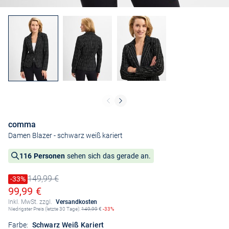
comma
Damen Blazer
- schwarz weiß kariert
116 Personen
sehen sich das gerade an.
149,99 €
Preis reduziert um
-33%
Alter Preis
Ermäßigter Preis
99,99 €
Inkl. MwSt. zzgl.
Versandkosten
Niedrigster Preis (letzte 30 Tage):
149,99
€
-33%
Farbe:
Schwarz Weiß Kariert