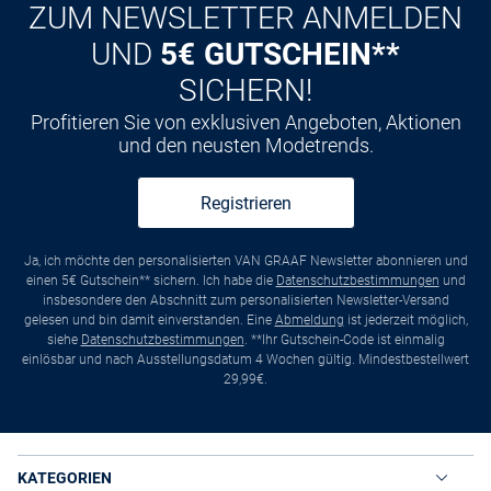
ZUM NEWSLETTER ANMELDEN
UND
5€ GUTSCHEIN**
SICHERN!
Profitieren Sie von exklusiven Angeboten, Aktionen
und den neusten Modetrends.
Registrieren
Ja, ich möchte den personalisierten VAN GRAAF Newsletter abonnieren und
einen 5€ Gutschein** sichern. Ich habe die
Datenschutzbestimmungen
und
insbesondere den Abschnitt zum personalisierten Newsletter-Versand
gelesen und bin damit einverstanden. Eine
Abmeldung
ist jederzeit möglich,
siehe
Datenschutzbestimmungen
. **Ihr Gutschein-Code ist einmalig
einlösbar und nach Ausstellungsdatum 4 Wochen gültig. Mindestbestellwert
29,99€.
KATEGORIEN