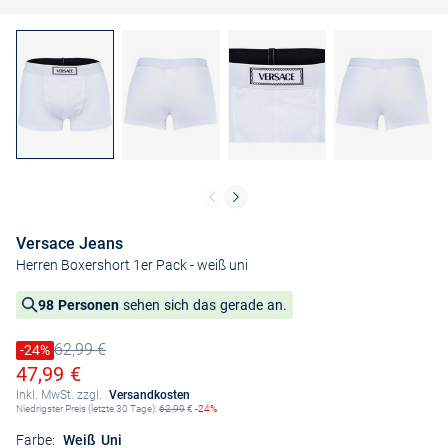
Versace Jeans
Herren Boxershort 1er Pack
- weiß uni
98 Personen
sehen sich das gerade an.
62,99 €
Preis reduziert um
-24%
Alter Preis
Ermäßigter Preis
47,99 €
Inkl. MwSt. zzgl.
Versandkosten
Niedrigster Preis (letzte 30 Tage):
62,99
€
-24%
Farbe:
Weiß Uni