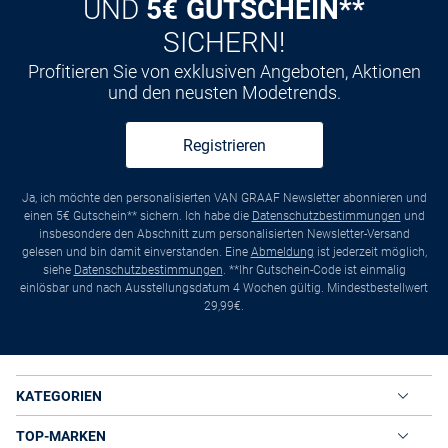
UND
5€ GUTSCHEIN**
SICHERN!
Profitieren Sie von exklusiven Angeboten, Aktionen
und den neusten Modetrends.
Registrieren
Ja, ich möchte den personalisierten VAN GRAAF Newsletter abonnieren und
einen 5€ Gutschein** sichern. Ich habe die
Datenschutzbestimmungen
und
insbesondere den Abschnitt zum personalisierten Newsletter-Versand
gelesen und bin damit einverstanden. Eine
Abmeldung
ist jederzeit möglich,
siehe
Datenschutzbestimmungen
. **Ihr Gutschein-Code ist einmalig
einlösbar und nach Ausstellungsdatum 4 Wochen gültig. Mindestbestellwert
29,99€.
KATEGORIEN
TOP-MARKEN