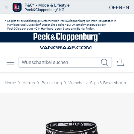
P&C* - Mode & Lifestyle
ÖFFNEN
Peek&Cloppenburg* KG
Zum Hauptinhalt springen
Es gibt zwei unabhängige Unternehmen Peek&Cloppenburg mit ihren Hauptsitzen in
Hamburg und Düsseldorf. Dieser Shop gehört zur Unternehmensgruppe der
Peek&Cloppenburg KG in Hamburg, deren Standorte Sie
hier
finden.
Home
Herren
Bekleidung
Wäsche
Slips & Boxershorts