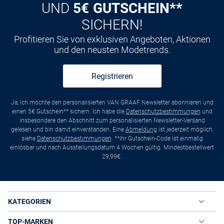
UND
5€ GUTSCHEIN**
SICHERN!
Profitieren Sie von exklusiven Angeboten, Aktionen
und den neusten Modetrends.
Registrieren
Ja, ich möchte den personalisierten VAN GRAAF Newsletter abonnieren und
einen 5€ Gutschein** sichern. Ich habe die
Datenschutzbestimmungen
und
insbesondere den Abschnitt zum personalisierten Newsletter-Versand
gelesen und bin damit einverstanden. Eine
Abmeldung
ist jederzeit möglich,
siehe
Datenschutzbestimmungen
. **Ihr Gutschein-Code ist einmalig
einlösbar und nach Ausstellungsdatum 4 Wochen gültig. Mindestbestellwert
29,99€.
KATEGORIEN
TOP-MARKEN