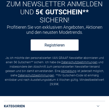
ZUM NEWSLETTER ANMELDEN
UND
5€ GUTSCHEIN**
SICHERN!
Profitieren Sie von exklusiven Angeboten, Aktionen
und den neusten Modetrends.
Registrieren
Ja, ich möchte den personalisierten VAN GRAAF Newsletter abonnieren und
einen 5€ Gutschein** sichern. Ich habe die
Datenschutzbestimmungen
und
insbesondere den Abschnitt zum personalisierten Newsletter-Versand
gelesen und bin damit einverstanden. Eine
Abmeldung
ist jederzeit möglich,
siehe
Datenschutzbestimmungen
. **Ihr Gutschein-Code ist einmalig
einlösbar und nach Ausstellungsdatum 4 Wochen gültig. Mindestbestellwert
29,99€.
KATEGORIEN