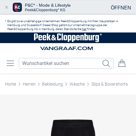
P&C* - Mode & Lifestyle
ÖFFNEN
Peek&Cloppenburg* KG
Zum Hauptinhalt springen
Es gibt zwei unabhängige Unternehmen Peek&Cloppenburg mit ihren Hauptsitzen in
Hamburg und Düsseldorf. Dieser Shop gehört zur Unternehmensgruppe der
Peek&Cloppenburg KG in Hamburg, deren Standorte Sie
hier
finden.
Home
Herren
Bekleidung
Wäsche
Slips & Boxershorts