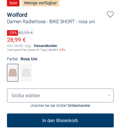
Sale
Wenige verfügbar
Wolford
Damen Radlerhose - BIKE SHORT
- rosa uni
40,99 €
Preis reduziert um
-29%
Alter Preis
Ermäßigter Preis
28,99 €
Inkl. MwSt. zzgl.
Versandkosten
Niedrigster Preis (letzte 30 Tage):
40,99
€
-29%
Farbe:
Rosa Uni
Grössenauswahl
Größe wählen
Unsicher bei der Größe?
Größenberater
In den Warenkorb