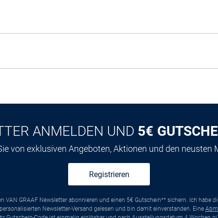
TTER ANMELDEN UND
5€ GUTSCHE
 Sie von exklusiven Angeboten, Aktionen und den neusten
Registrieren
ten VAN GRAAF Newsletter abonnieren und einen 5€ Gutschein** sichern. Ich habe d
ersonalisierten Newsletter-Versand gelesen und bin damit einverstanden. Eine
Abm
*Ihr Gutschein-Code ist einmalig einlösbar und nach Ausstellungsdatum 4 Wochen gül