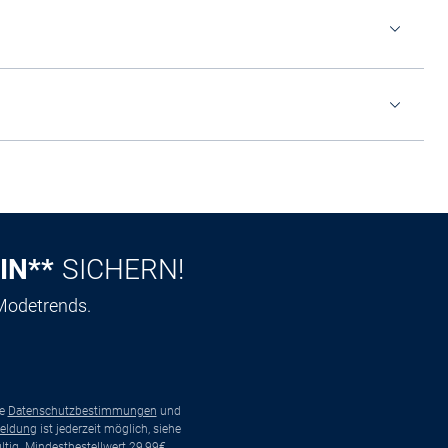
IN**
SICHERN!
 Modetrends.
ie
Datenschutzbestimmungen
und
eldung
ist jederzeit möglich, siehe
tig. Mindestbestellwert 29,99€.