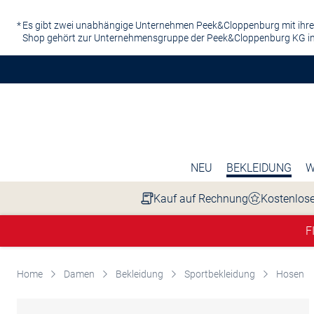
Zum Hauptinhalt springen
Es gibt zwei unabhängige Unternehmen Peek&Cloppenburg mit ihre
Shop gehört zur Unternehmensgruppe der Peek&Cloppenburg KG in
NEU
BEKLEIDUNG
W
Kauf auf Rechnung
Kostenlose
F
Home
Damen
Bekleidung
Sportbekleidung
Hosen