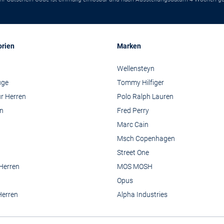
orien
Marken
Wellensteyn
üge
Tommy Hilfiger
r Herren
Polo Ralph Lauren
n
Fred Perry
Marc Cain
Msch Copenhagen
Street One
 Herren
MOS MOSH
Opus
Herren
Alpha Industries