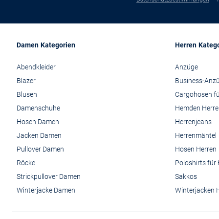
Damen Kategorien
Herren Kateg
Abendkleider
Anzüge
Blazer
Business-Anz
Blusen
Cargohosen fü
Damenschuhe
Hemden Herre
Hosen Damen
Herrenjeans
Jacken Damen
Herrenmäntel
Pullover Damen
Hosen Herren
Röcke
Poloshirts für
Strickpullover Damen
Sakkos
Winterjacke Damen
Winterjacken 