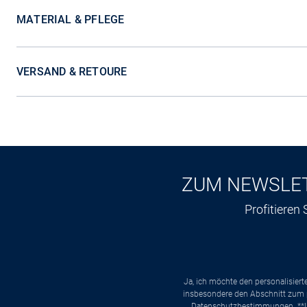
MATERIAL & PFLEGE
VERSAND & RETOURE
ZUM NEWSLE
Profitieren
Ja, ich möchte den personalisier
insbesondere den Abschnitt zum p
Datenschutzbestimmungen
. *