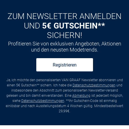
ZUM NEWSLETTER ANMELDEN
UND
5€ GUTSCHEIN**
SICHERN!
Profitieren Sie von exklusiven Angeboten, Aktionen
und den neusten Modetrends.
Registrieren
Ja, ich möchte den personalisierten VAN GRAAF Newsletter abonnieren und
einen 5€ Gutschein** sichern. Ich habe die
Datenschutzbestimmungen
und
insbesondere den Abschnitt zum personalisierten Newsletter-Versand
gelesen und bin damit einverstanden. Eine
Abmeldung
ist jederzeit möglich,
siehe
Datenschutzbestimmungen
. **Ihr Gutschein-Code ist einmalig
einlösbar und nach Ausstellungsdatum 4 Wochen gültig. Mindestbestellwert
29,99€.