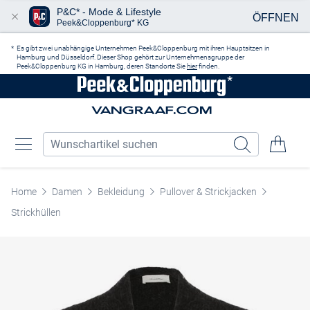
P&C* - Mode & Lifestyle
ÖFFNEN
Peek&Cloppenburg* KG
Zum Hauptinhalt springen
Es gibt zwei unabhängige Unternehmen Peek&Cloppenburg mit ihren Hauptsitzen in
Hamburg und Düsseldorf. Dieser Shop gehört zur Unternehmensgruppe der
Peek&Cloppenburg KG in Hamburg, deren Standorte Sie
hier
finden.
Home
Damen
Bekleidung
Pullover & Strickjacken
Strickhüllen