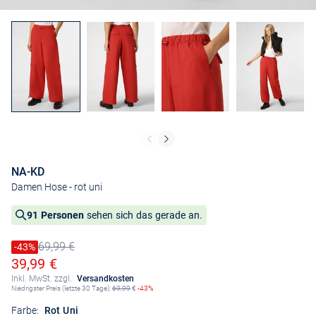
NA-KD
Damen Hose
- rot uni
91 Personen
sehen sich das gerade an.
69,99 €
Preis reduziert um
-43%
Alter Preis
Ermäßigter Preis
39,99 €
Inkl. MwSt. zzgl.
Versandkosten
Niedrigster Preis (letzte 30 Tage):
69,99
€
-43%
Farbe:
Rot Uni