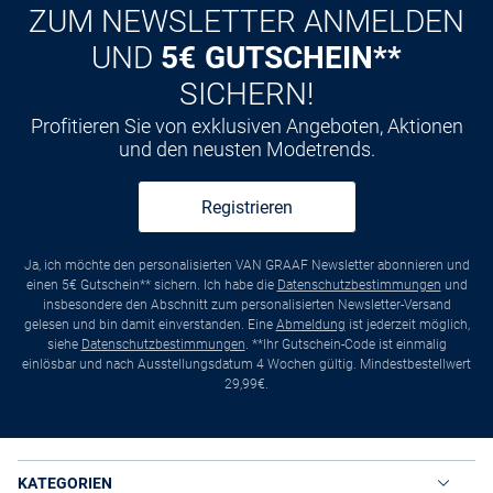
ZUM NEWSLETTER ANMELDEN
UND
5€ GUTSCHEIN**
SICHERN!
Profitieren Sie von exklusiven Angeboten, Aktionen
und den neusten Modetrends.
Registrieren
Ja, ich möchte den personalisierten VAN GRAAF Newsletter abonnieren und
einen 5€ Gutschein** sichern. Ich habe die
Datenschutzbestimmungen
und
insbesondere den Abschnitt zum personalisierten Newsletter-Versand
gelesen und bin damit einverstanden. Eine
Abmeldung
ist jederzeit möglich,
siehe
Datenschutzbestimmungen
. **Ihr Gutschein-Code ist einmalig
einlösbar und nach Ausstellungsdatum 4 Wochen gültig. Mindestbestellwert
29,99€.
KATEGORIEN