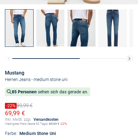
Mustang
Herren Jeans
- medium stone uni
85 Personen
sehen sich das gerade an.
89,99 €
Preis reduziert um
-22%
Alter Preis
Ermäßigter Preis
69,99 €
Inkl. MwSt. zzgl.
Versandkosten
Niedrigster Preis (letzte 30 Tage):
89,99
€
-22%
Farbe:
Medium Stone Uni