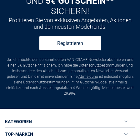
UND
5€ GUTSCHEIN**
SICHERN!
Profitieren Sie von exklusiven Angeboten, Aktionen
und den neusten Modetrends.
Registrieren
Ja, ich möchte den personalisierten VAN GRAAF Newsletter abonnieren und
einen 5€ Gutschein** sichern. Ich habe die
Datenschutzbestimmungen
und
insbesondere den Abschnitt zum personalisierten Newsletter-Versand
gelesen und bin damit einverstanden. Eine
Abmeldung
ist jederzeit möglich,
siehe
Datenschutzbestimmungen
. **Ihr Gutschein-Code ist einmalig
einlösbar und nach Ausstellungsdatum 4 Wochen gültig. Mindestbestellwert
29,99€.
KATEGORIEN
TOP-MARKEN