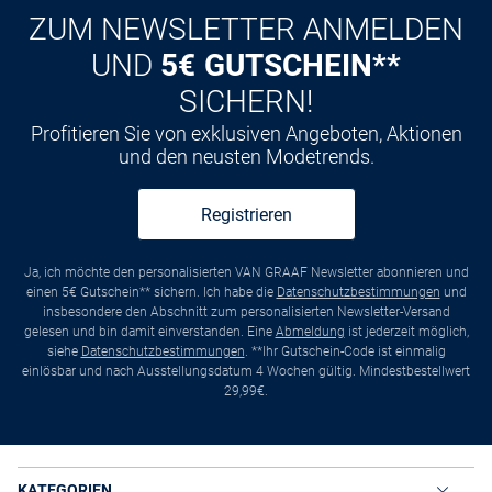
ZUM NEWSLETTER ANMELDEN
UND
5€ GUTSCHEIN**
SICHERN!
Profitieren Sie von exklusiven Angeboten, Aktionen
und den neusten Modetrends.
Registrieren
Ja, ich möchte den personalisierten VAN GRAAF Newsletter abonnieren und
einen 5€ Gutschein** sichern. Ich habe die
Datenschutzbestimmungen
und
insbesondere den Abschnitt zum personalisierten Newsletter-Versand
gelesen und bin damit einverstanden. Eine
Abmeldung
ist jederzeit möglich,
siehe
Datenschutzbestimmungen
. **Ihr Gutschein-Code ist einmalig
einlösbar und nach Ausstellungsdatum 4 Wochen gültig. Mindestbestellwert
29,99€.
KATEGORIEN