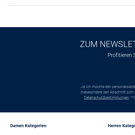
ZUM NEWSLE
Profitieren
Ja, ich möchte den personalisier
insbesondere den Abschnitt zum p
Datenschutzbestimmungen
. *
Damen Kategorien
Herren Kateg