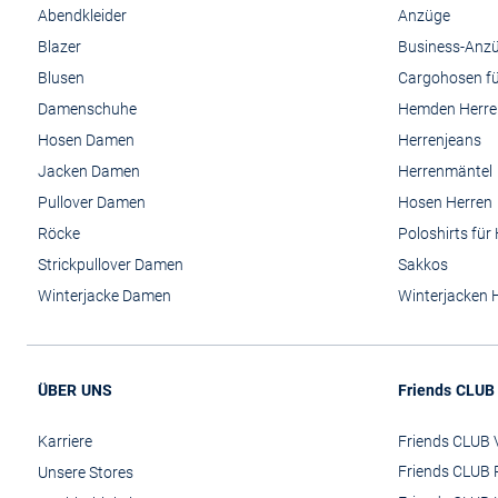
Abendkleider
Anzüge
Blazer
Business-Anz
Blusen
Cargohosen fü
Damenschuhe
Hemden Herre
Hosen Damen
Herrenjeans
Jacken Damen
Herrenmäntel
Pullover Damen
Hosen Herren
Röcke
Poloshirts für
Strickpullover Damen
Sakkos
Winterjacke Damen
Winterjacken 
ÜBER UNS
Friends CLUB
Karriere
Friends CLUB V
Friends CLUB 
Unsere Stores