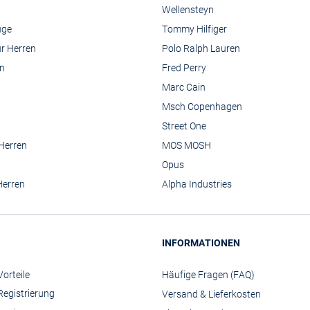
Wellensteyn
üge
Tommy Hilfiger
r Herren
Polo Ralph Lauren
n
Fred Perry
Marc Cain
Msch Copenhagen
Street One
 Herren
MOS MOSH
Opus
Herren
Alpha Industries
INFORMATIONEN
orteile
Häufige Fragen (FAQ)
Registrierung
Versand & Lieferkosten