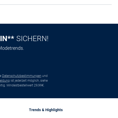
IN**
SICHERN!
 Modetrends.
ie
Datenschutzbestimmungen
und
eldung
ist jederzeit möglich, siehe
tig. Mindestbestellwert 29,99€.
Trends & Highlights