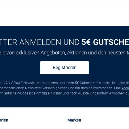
TTER ANMELDEN UND
5€ GUTSCHE
 Sie von exklusiven Angeboten, Aktionen und den neusten
Registrieren
ten VAN GRAAF Newsletter abonnieren und einen 5€ Gutschein** sichern. Ich habe d
ersonalisierten Newsletter-Versand gelesen und bin damit einverstanden. Eine
Abm
*Ihr Gutschein-Code ist einmalig einlösbar und nach Ausstellungsdatum 4 Wochen gül
orien
Marken