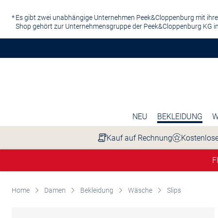
Zum Hauptinhalt springen
Es gibt zwei unabhängige Unternehmen Peek&Cloppenburg mit ihre
Shop gehört zur Unternehmensgruppe der Peek&Cloppenburg KG in
NEU
BEKLEIDUNG
W
Kauf auf Rechnung
Kostenlose
F
Home
Damen
Bekleidung
Wäsche
Slips