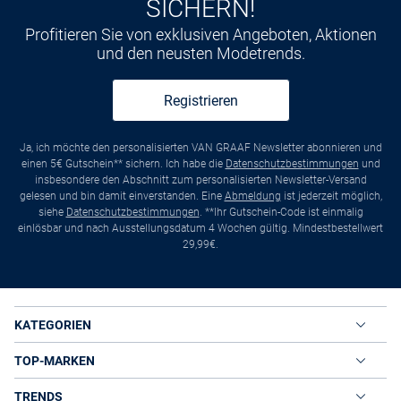
SICHERN!
Profitieren Sie von exklusiven Angeboten, Aktionen
und den neusten Modetrends.
Registrieren
Ja, ich möchte den personalisierten VAN GRAAF Newsletter abonnieren und
einen 5€ Gutschein** sichern. Ich habe die
Datenschutzbestimmungen
und
insbesondere den Abschnitt zum personalisierten Newsletter-Versand
gelesen und bin damit einverstanden. Eine
Abmeldung
ist jederzeit möglich,
siehe
Datenschutzbestimmungen
. **Ihr Gutschein-Code ist einmalig
einlösbar und nach Ausstellungsdatum 4 Wochen gültig. Mindestbestellwert
29,99€.
KATEGORIEN
TOP-MARKEN
TRENDS