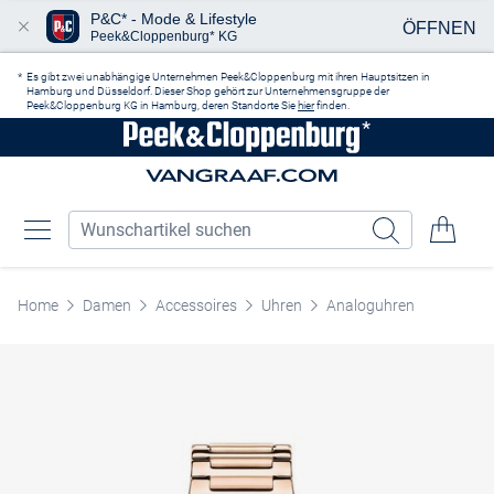
P&C* - Mode & Lifestyle
ÖFFNEN
Peek&Cloppenburg* KG
Zum Hauptinhalt springen
Es gibt zwei unabhängige Unternehmen Peek&Cloppenburg mit ihren Hauptsitzen in
Hamburg und Düsseldorf. Dieser Shop gehört zur Unternehmensgruppe der
Peek&Cloppenburg KG in Hamburg, deren Standorte Sie
hier
finden.
Home
Damen
Accessoires
Uhren
Analoguhren