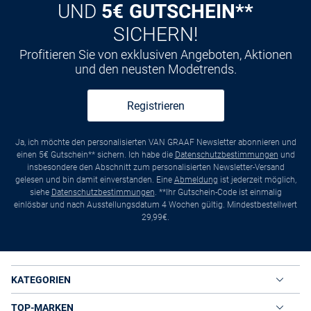
UND
5€ GUTSCHEIN**
SICHERN!
Profitieren Sie von exklusiven Angeboten, Aktionen
und den neusten Modetrends.
Registrieren
Ja, ich möchte den personalisierten VAN GRAAF Newsletter abonnieren und
einen 5€ Gutschein** sichern. Ich habe die
Datenschutzbestimmungen
und
insbesondere den Abschnitt zum personalisierten Newsletter-Versand
gelesen und bin damit einverstanden. Eine
Abmeldung
ist jederzeit möglich,
siehe
Datenschutzbestimmungen
. **Ihr Gutschein-Code ist einmalig
einlösbar und nach Ausstellungsdatum 4 Wochen gültig. Mindestbestellwert
29,99€.
KATEGORIEN
TOP-MARKEN