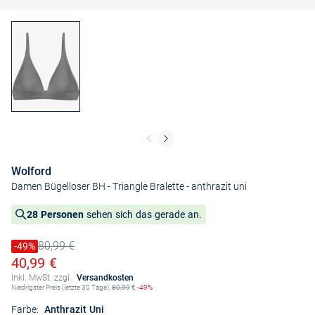
Wolford
Damen Bügelloser BH - Triangle Bralette
- anthrazit uni
28 Personen
sehen sich das gerade an.
80,99 €
Preis reduziert um
-49%
Alter Preis
Ermäßigter Preis
40,99 €
Inkl. MwSt. zzgl.
Versandkosten
Niedrigster Preis (letzte 30 Tage):
80,99
€
-49%
Farbe:
Anthrazit Uni