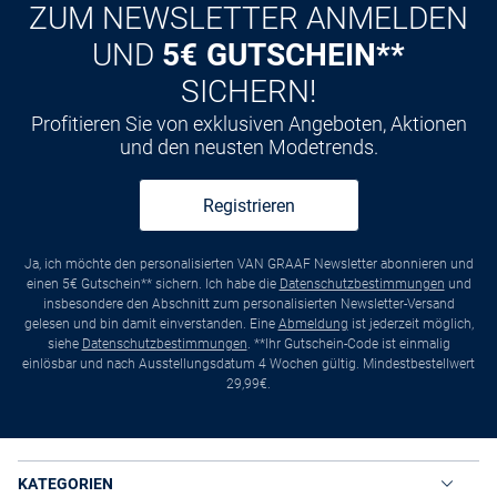
ZUM NEWSLETTER ANMELDEN
UND
5€ GUTSCHEIN**
SICHERN!
Profitieren Sie von exklusiven Angeboten, Aktionen
und den neusten Modetrends.
Registrieren
Ja, ich möchte den personalisierten VAN GRAAF Newsletter abonnieren und
einen 5€ Gutschein** sichern. Ich habe die
Datenschutzbestimmungen
und
insbesondere den Abschnitt zum personalisierten Newsletter-Versand
gelesen und bin damit einverstanden. Eine
Abmeldung
ist jederzeit möglich,
siehe
Datenschutzbestimmungen
. **Ihr Gutschein-Code ist einmalig
einlösbar und nach Ausstellungsdatum 4 Wochen gültig. Mindestbestellwert
29,99€.
KATEGORIEN