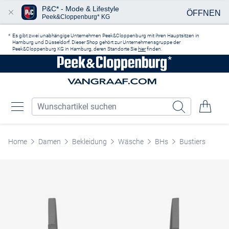
P&C* - Mode & Lifestyle
ÖFFNEN
Peek&Cloppenburg* KG
Zum Hauptinhalt springen
Es gibt zwei unabhängige Unternehmen Peek&Cloppenburg mit ihren Hauptsitzen in
Hamburg und Düsseldorf. Dieser Shop gehört zur Unternehmensgruppe der
Peek&Cloppenburg KG in Hamburg, deren Standorte Sie
hier
finden.
Home
Damen
Bekleidung
Wäsche
BHs
Bustiers