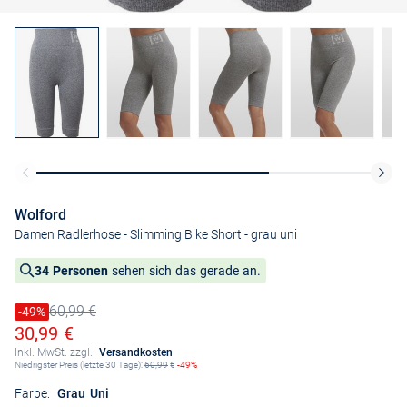
Wolford
Damen Radlerhose - Slimming Bike Short
- grau uni
34 Personen
sehen sich das gerade an.
60,99 €
Preis reduziert um
-49%
Alter Preis
Ermäßigter Preis
30,99 €
Inkl. MwSt. zzgl.
Versandkosten
Niedrigster Preis (letzte 30 Tage):
60,99
€
-49%
Farbe:
Grau Uni