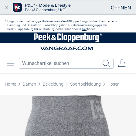
P&C* - Mode & Lifestyle
ÖFFNEN
Peek&Cloppenburg* KG
Zum Hauptinhalt springen
Es gibt zwei unabhängige Unternehmen Peek&Cloppenburg mit ihren Hauptsitzen in
Hamburg und Düsseldorf. Dieser Shop gehört zur Unternehmensgruppe der
Peek&Cloppenburg KG in Hamburg, deren Standorte Sie
hier
finden.
Home
Damen
Bekleidung
Sportbekleidung
Hosen