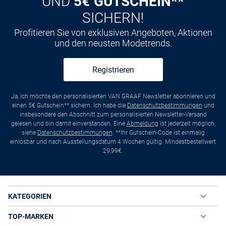
UND
5€ GUTSCHEIN**
SICHERN!
Profitieren Sie von exklusiven Angeboten, Aktionen
und den neusten Modetrends.
Registrieren
Ja, ich möchte den personalisierten VAN GRAAF Newsletter abonnieren und
einen 5€ Gutschein** sichern. Ich habe die
Datenschutzbestimmungen
und
insbesondere den Abschnitt zum personalisierten Newsletter-Versand
gelesen und bin damit einverstanden. Eine
Abmeldung
ist jederzeit möglich,
siehe
Datenschutzbestimmungen
. **Ihr Gutschein-Code ist einmalig
einlösbar und nach Ausstellungsdatum 4 Wochen gültig. Mindestbestellwert
29,99€.
KATEGORIEN
TOP-MARKEN