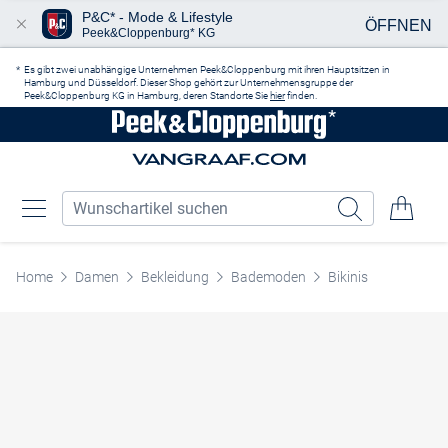
P&C* - Mode & Lifestyle
ÖFFNEN
Peek&Cloppenburg* KG
Zum Hauptinhalt springen
Es gibt zwei unabhängige Unternehmen Peek&Cloppenburg mit ihren Hauptsitzen in
Hamburg und Düsseldorf. Dieser Shop gehört zur Unternehmensgruppe der
Peek&Cloppenburg KG in Hamburg, deren Standorte Sie
hier
finden.
Home
Damen
Bekleidung
Bademoden
Bikinis