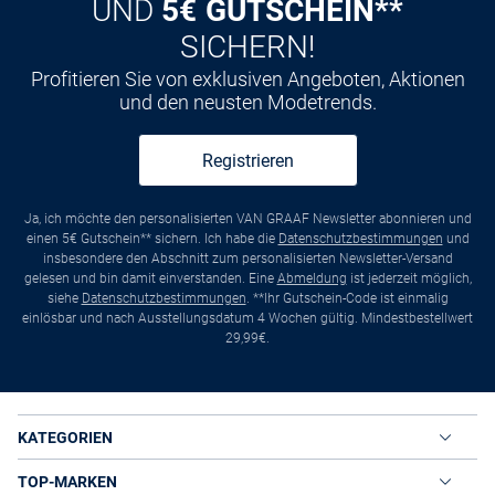
UND
5€ GUTSCHEIN**
SICHERN!
Profitieren Sie von exklusiven Angeboten, Aktionen
und den neusten Modetrends.
Registrieren
Ja, ich möchte den personalisierten VAN GRAAF Newsletter abonnieren und
einen 5€ Gutschein** sichern. Ich habe die
Datenschutzbestimmungen
und
insbesondere den Abschnitt zum personalisierten Newsletter-Versand
gelesen und bin damit einverstanden. Eine
Abmeldung
ist jederzeit möglich,
siehe
Datenschutzbestimmungen
. **Ihr Gutschein-Code ist einmalig
einlösbar und nach Ausstellungsdatum 4 Wochen gültig. Mindestbestellwert
29,99€.
KATEGORIEN
TOP-MARKEN