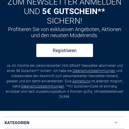
ZUM NEWSLETTER ANMELDEN
UND
5€ GUTSCHEIN**
SICHERN!
Profitieren Sie von exklusiven Angeboten, Aktionen
und den neusten Modetrends.
Registrieren
Ja, ich möchte den personalisierten VAN GRAAF Newsletter abonnieren und
einen 5€ Gutschein** sichern. Ich habe die
Datenschutzbestimmungen
und
insbesondere den Abschnitt zum personalisierten Newsletter-Versand
gelesen und bin damit einverstanden. Eine
Abmeldung
ist jederzeit möglich,
siehe
Datenschutzbestimmungen
. **Ihr Gutschein-Code ist einmalig
einlösbar und nach Ausstellungsdatum 4 Wochen gültig. Mindestbestellwert
29,99€.
KATEGORIEN