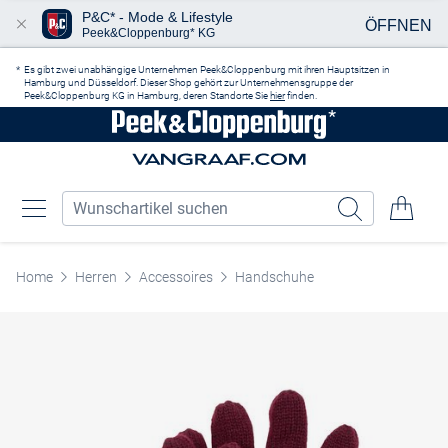
P&C* - Mode & Lifestyle
ÖFFNEN
Peek&Cloppenburg* KG
Zum Hauptinhalt springen
Es gibt zwei unabhängige Unternehmen Peek&Cloppenburg mit ihren Hauptsitzen in
Hamburg und Düsseldorf. Dieser Shop gehört zur Unternehmensgruppe der
Peek&Cloppenburg KG in Hamburg, deren Standorte Sie
hier
finden.
Home
Herren
Accessoires
Handschuhe