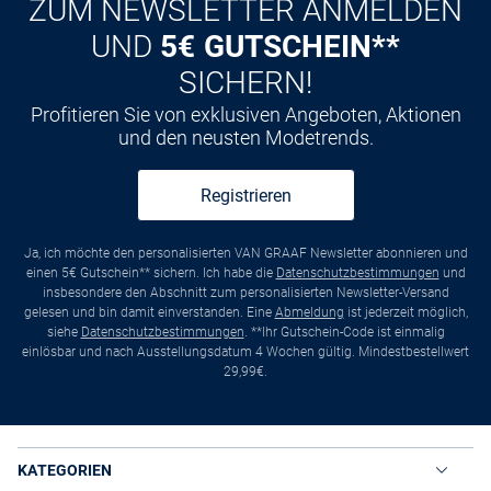
ZUM NEWSLETTER ANMELDEN
UND
5€ GUTSCHEIN**
SICHERN!
Profitieren Sie von exklusiven Angeboten, Aktionen
und den neusten Modetrends.
Registrieren
Ja, ich möchte den personalisierten VAN GRAAF Newsletter abonnieren und
einen 5€ Gutschein** sichern. Ich habe die
Datenschutzbestimmungen
und
insbesondere den Abschnitt zum personalisierten Newsletter-Versand
gelesen und bin damit einverstanden. Eine
Abmeldung
ist jederzeit möglich,
siehe
Datenschutzbestimmungen
. **Ihr Gutschein-Code ist einmalig
einlösbar und nach Ausstellungsdatum 4 Wochen gültig. Mindestbestellwert
29,99€.
KATEGORIEN