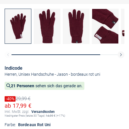
Indicode
Herren, Unisex Handschuhe - Jason
- bordeaux rot uni
21 Personen
sehen sich das gerade an.
29,99 €
Preis reduziert um
-40%
Alter Preis
Ermäßigter Preis
ab 17,99 €
Inkl. MwSt. zzgl.
Versandkosten
Niedrigster Preis (letzte 30 Tage):
14,99
€ (+17%)
Farbe:
Bordeaux Rot Uni