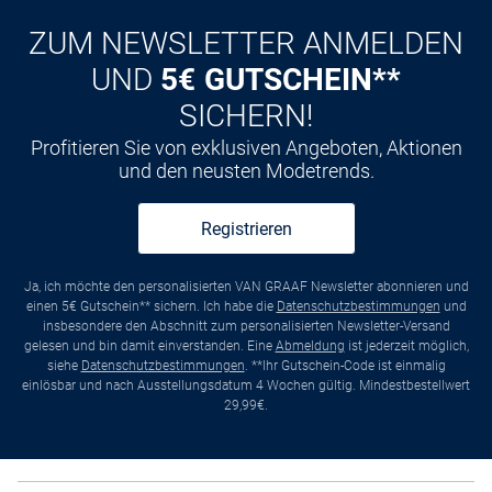
ZUM NEWSLETTER ANMELDEN
UND
5€ GUTSCHEIN**
SICHERN!
Profitieren Sie von exklusiven Angeboten, Aktionen
und den neusten Modetrends.
Registrieren
Ja, ich möchte den personalisierten VAN GRAAF Newsletter abonnieren und
einen 5€ Gutschein** sichern. Ich habe die
Datenschutzbestimmungen
und
insbesondere den Abschnitt zum personalisierten Newsletter-Versand
gelesen und bin damit einverstanden. Eine
Abmeldung
ist jederzeit möglich,
siehe
Datenschutzbestimmungen
. **Ihr Gutschein-Code ist einmalig
einlösbar und nach Ausstellungsdatum 4 Wochen gültig. Mindestbestellwert
29,99€.