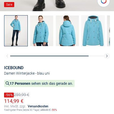
Sale
ICEBOUND
Damen Winterjacke
- blau uni
17 Personen
sehen sich das gerade an.
259,99 €
Preis reduziert um
-56%
Alter Preis
Ermäßigter Preis
114,99 €
Inkl. MwSt. zzgl.
Versandkosten
Niedrigster Preis (letzte 30 Tage):
259,99
€
-56%