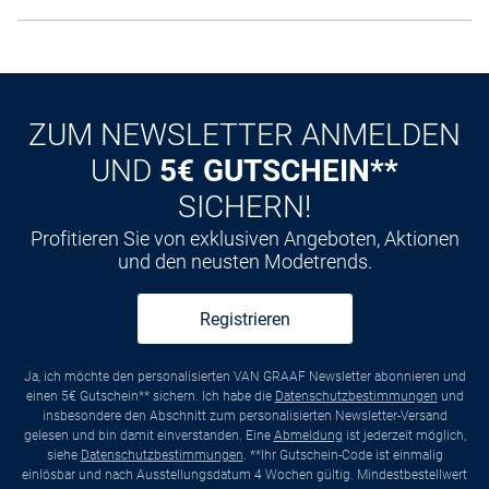
ZUM NEWSLETTER ANMELDEN
UND
5€ GUTSCHEIN**
SICHERN!
Profitieren Sie von exklusiven Angeboten, Aktionen
und den neusten Modetrends.
Registrieren
Ja, ich möchte den personalisierten VAN GRAAF Newsletter abonnieren und
einen 5€ Gutschein** sichern. Ich habe die
Datenschutzbestimmungen
und
insbesondere den Abschnitt zum personalisierten Newsletter-Versand
gelesen und bin damit einverstanden. Eine
Abmeldung
ist jederzeit möglich,
siehe
Datenschutzbestimmungen
. **Ihr Gutschein-Code ist einmalig
einlösbar und nach Ausstellungsdatum 4 Wochen gültig. Mindestbestellwert