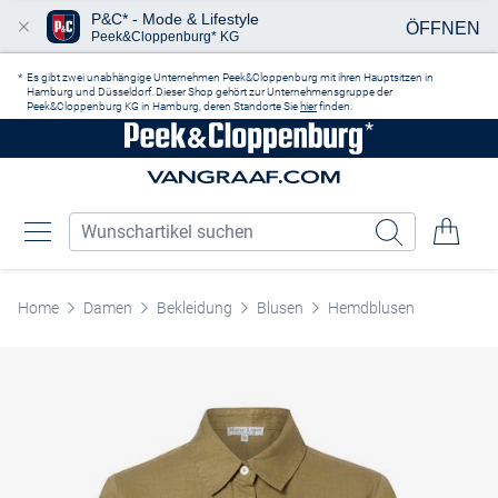
P&C* - Mode & Lifestyle
ÖFFNEN
Peek&Cloppenburg* KG
Zum Hauptinhalt springen
Es gibt zwei unabhängige Unternehmen Peek&Cloppenburg mit ihren Hauptsitzen in
Hamburg und Düsseldorf. Dieser Shop gehört zur Unternehmensgruppe der
Peek&Cloppenburg KG in Hamburg, deren Standorte Sie
hier
finden.
Home
Damen
Bekleidung
Blusen
Hemdblusen