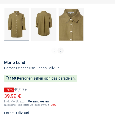
Marie Lund
Damen Leinenbluse - Rihab
- oliv uni
160 Personen
sehen sich das gerade an.
49,99 €
Preis reduziert um
-20%
Alter Preis
Ermäßigter Preis
39,99 €
Inkl. MwSt. zzgl.
Versandkosten
Niedrigster Preis (letzte 30 Tage):
49,99
€
-20%
Farbe:
Oliv Uni