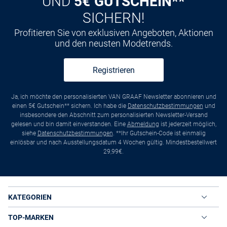
UND
5€ GUTSCHEIN**
SICHERN!
Profitieren Sie von exklusiven Angeboten, Aktionen
und den neusten Modetrends.
Registrieren
Ja, ich möchte den personalisierten VAN GRAAF Newsletter abonnieren und
einen 5€ Gutschein** sichern. Ich habe die
Datenschutzbestimmungen
und
insbesondere den Abschnitt zum personalisierten Newsletter-Versand
gelesen und bin damit einverstanden. Eine
Abmeldung
ist jederzeit möglich,
siehe
Datenschutzbestimmungen
. **Ihr Gutschein-Code ist einmalig
einlösbar und nach Ausstellungsdatum 4 Wochen gültig. Mindestbestellwert
29,99€.
KATEGORIEN
TOP-MARKEN