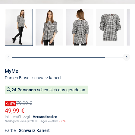
MyMo
Damen Bluse
- schwarz kariert
24 Personen
sehen sich das gerade an.
79,99 €
Preis reduziert um
-38%
Alter Preis
Ermäßigter Preis
49,99 €
Inkl. MwSt. zzgl.
Versandkosten
Niedrigster Preis (letzte 30 Tage):
79,99
€
-38%
Farbe:
Schwarz Kariert