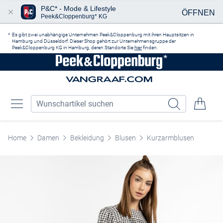
P&C* - Mode & Lifestyle
ÖFFNEN
Peek&Cloppenburg* KG
Zum Hauptinhalt springen
Es gibt zwei unabhängige Unternehmen Peek&Cloppenburg mit ihren Hauptsitzen in
Hamburg und Düsseldorf. Dieser Shop gehört zur Unternehmensgruppe der
Peek&Cloppenburg KG in Hamburg, deren Standorte Sie
hier
finden.
Home
Damen
Bekleidung
Blusen
Kurzarmblusen