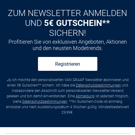
ZUM NEWSLETTER ANMELDEN
UND
5€ GUTSCHEIN**
SICHERN!
Profitieren Sie von exklusiven Angeboten, Aktionen
und den neusten Modetrends.
Registrieren
Ja, ich möchte den personalisierten VAN GRAAF Newsletter abonnieren und
einen 5€ Gutschein** sichern. Ich habe die
Datenschutzbestimmungen
und
insbesondere den Abschnitt zum personalisierten Newsletter-Versand
gelesen und bin damit einverstanden. Eine
Abmeldung
ist jederzeit möglich,
siehe
Datenschutzbestimmungen
. **Ihr Gutschein-Code ist einmalig
einlösbar und nach Ausstellungsdatum 4 Wochen gültig. Mindestbestellwert
29,99€.