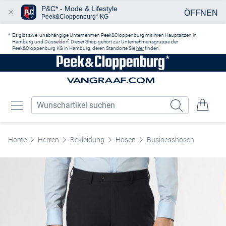
P&C* - Mode & Lifestyle
ÖFFNEN
Peek&Cloppenburg* KG
Zum Hauptinhalt springen
Es gibt zwei unabhängige Unternehmen Peek&Cloppenburg mit ihren Hauptsitzen in
Hamburg und Düsseldorf. Dieser Shop gehört zur Unternehmensgruppe der
Peek&Cloppenburg KG in Hamburg, deren Standorte Sie
hier
finden.
Home
Herren
Bekleidung
Hosen
Businesshosen