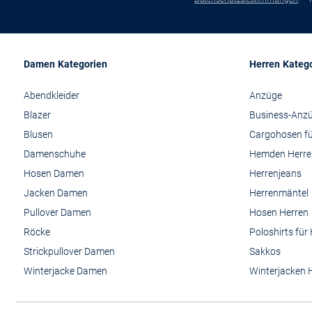
Damen Kategorien
Herren Kateg
Abendkleider
Anzüge
Blazer
Business-Anz
Blusen
Cargohosen fü
Damenschuhe
Hemden Herre
Hosen Damen
Herrenjeans
Jacken Damen
Herrenmäntel
Pullover Damen
Hosen Herren
Röcke
Poloshirts für
Strickpullover Damen
Sakkos
Winterjacke Damen
Winterjacken 