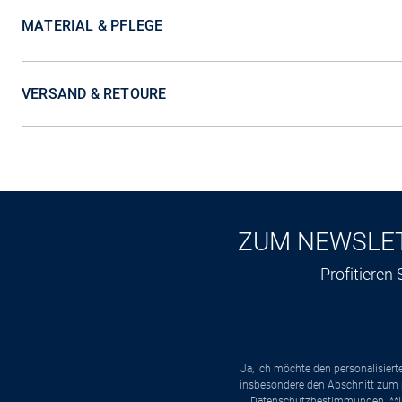
MATERIAL & PFLEGE
VERSAND & RETOURE
ZUM NEWSLE
Profitieren
Ja, ich möchte den personalisier
insbesondere den Abschnitt zum p
Datenschutzbestimmungen
. *