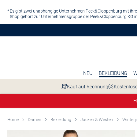
Zum Hauptinhalt springen
Es gibt zwei unabhängige Unternehmen Peek&Cloppenburg mit ihre
Shop gehört zur Unternehmensgruppe der Peek&Cloppenburg KG in
NEU
BEKLEIDUNG
W
Kauf auf Rechnung
Kostenlose
F
Home
Damen
Bekleidung
Jacken & Westen
Winterj