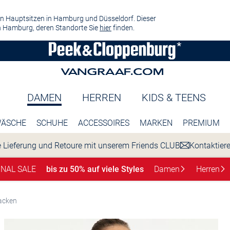
n Hauptsitzen in Hamburg und Düsseldorf. Dieser
 Hamburg, deren Standorte Sie
hier
finden.
DAMEN
HERREN
KIDS & TEENS
ÄSCHE
SCHUHE
ACCESSOIRES
MARKEN
PREMIUM
 Lieferung und Retoure mit unserem Friends CLUB
Kontaktier
INAL SALE
bis zu 50% auf viele Styles
Damen
Herren
acken