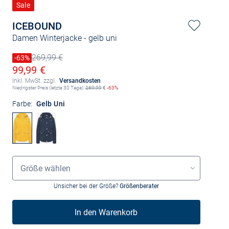
Sale
ICEBOUND
Damen Winterjacke
- gelb uni
269,99 €
Preis reduziert um
-63%
Alter Preis
Ermäßigter Preis
99,99 €
Inkl. MwSt. zzgl.
Versandkosten
Niedrigster Preis (letzte 30 Tage):
269,99
€
-63%
Farbe:
Gelb Uni
Grössenauswahl
Größe wählen
Unsicher bei der Größe?
Größenberater
In den Warenkorb