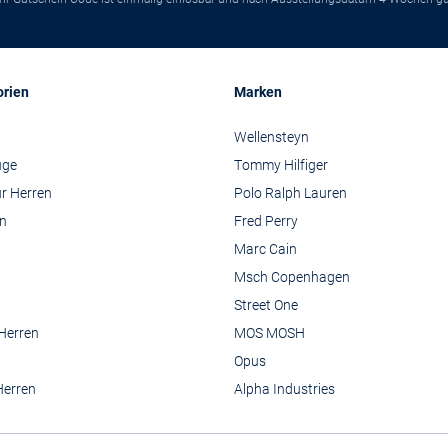
orien
Marken
Wellensteyn
üge
Tommy Hilfiger
r Herren
Polo Ralph Lauren
n
Fred Perry
Marc Cain
Msch Copenhagen
Street One
 Herren
MOS MOSH
Opus
Herren
Alpha Industries