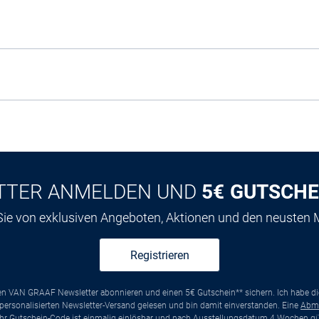
TTER ANMELDEN UND
5€ GUTSCHE
 Sie von exklusiven Angeboten, Aktionen und den neusten
Registrieren
ten VAN GRAAF Newsletter abonnieren und einen 5€ Gutschein** sichern. Ich habe d
ersonalisierten Newsletter-Versand gelesen und bin damit einverstanden. Eine
Abm
*Ihr Gutschein-Code ist einmalig einlösbar und nach Ausstellungsdatum 4 Wochen gül