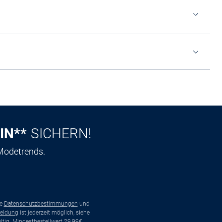
IN**
SICHERN!
 Modetrends.
ie
Datenschutzbestimmungen
und
eldung
ist jederzeit möglich, siehe
tig. Mindestbestellwert 29,99€.