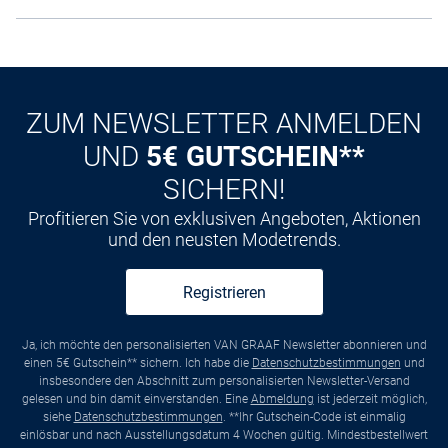
ZUM NEWSLETTER ANMELDEN
UND
5€ GUTSCHEIN**
SICHERN!
Profitieren Sie von exklusiven Angeboten, Aktionen
und den neusten Modetrends.
Registrieren
Ja, ich möchte den personalisierten VAN GRAAF Newsletter abonnieren und
einen 5€ Gutschein** sichern. Ich habe die
Datenschutzbestimmungen
und
insbesondere den Abschnitt zum personalisierten Newsletter-Versand
gelesen und bin damit einverstanden. Eine
Abmeldung
ist jederzeit möglich,
siehe
Datenschutzbestimmungen
. **Ihr Gutschein-Code ist einmalig
einlösbar und nach Ausstellungsdatum 4 Wochen gültig. Mindestbestellwert