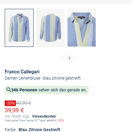
Franco Callegari
Damen Leinenbluse
- blau zitrone gestreift
346 Personen
sehen sich das gerade an.
49,99 €
Preis reduziert um
-20%
Alter Preis
Ermäßigter Preis
39,99 €
Inkl. MwSt. zzgl.
Versandkosten
Niedrigster Preis (letzte 30 Tage):
49,99
€
-20%
Farbe:
Blau Zitrone Gestreift