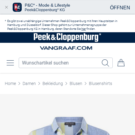
P&C* - Mode & Lifestyle
ÖFFNEN
Peek&Cloppenburg* KG
Zum Hauptinhalt springen
Es gibt zwei unabhängige Unternehmen Peek&Cloppenburg mit ihren Hauptsitzen in
Hamburg und Düsseldorf. Dieser Shop gehört zur Unternehmensgruppe der
Peek&Cloppenburg KG in Hamburg, deren Standorte Sie
hier
finden.
Home
Damen
Bekleidung
Blusen
Blusenshirts