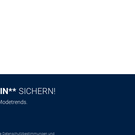
IN**
SICHERN!
 Modetrends.
ie
Datenschutzbestimmungen
und