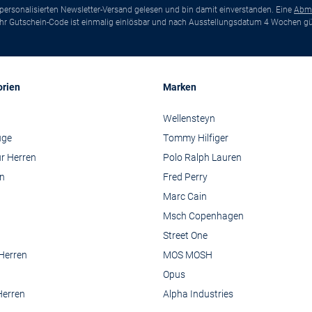
ersonalisierten Newsletter-Versand gelesen und bin damit einverstanden. Eine
Abm
*Ihr Gutschein-Code ist einmalig einlösbar und nach Ausstellungsdatum 4 Wochen gül
orien
Marken
Wellensteyn
üge
Tommy Hilfiger
r Herren
Polo Ralph Lauren
n
Fred Perry
Marc Cain
Msch Copenhagen
Street One
 Herren
MOS MOSH
Opus
Herren
Alpha Industries