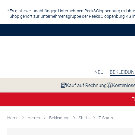
Zum Hauptinhalt springen
Es gibt zwei unabhängige Unternehmen Peek&Cloppenburg mit ihre
Shop gehört zur Unternehmensgruppe der Peek&Cloppenburg KG in
NEU
BEKLEIDUN
Kauf auf Rechnung
Kostenlose
F
Home
Herren
Bekleidung
Shirts
T-Shirts