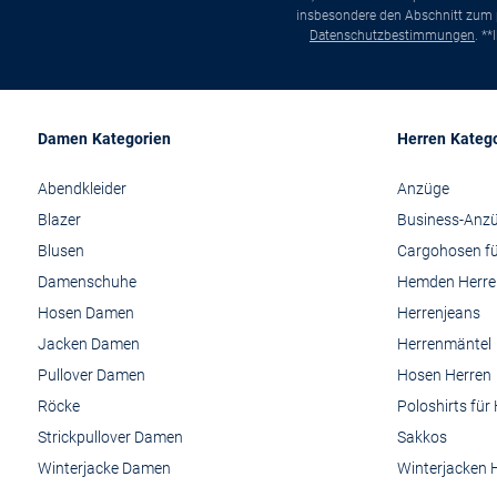
insbesondere den Abschnitt zum p
Datenschutzbestimmungen
. *
Damen Kategorien
Herren Kateg
Abendkleider
Anzüge
Blazer
Business-Anz
Blusen
Cargohosen fü
Damenschuhe
Hemden Herre
Hosen Damen
Herrenjeans
Jacken Damen
Herrenmäntel
Pullover Damen
Hosen Herren
Röcke
Poloshirts für
Strickpullover Damen
Sakkos
Winterjacke Damen
Winterjacken 