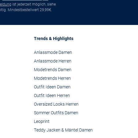
eldung
ist jederzeit möglich, siehe
tig. Mindestbestellwert 29,99€.
Trends & Highlights
Anlassmode Damen
Anlassmode Herren
Modetrends Damen
Modetrends Herren
Outfit Ideen Damen
Outfit Ideen Herren
Oversized Looks Herren
Sommer Outfits Damen
Leoprint
Teddy Jacken & Mäntel Damen