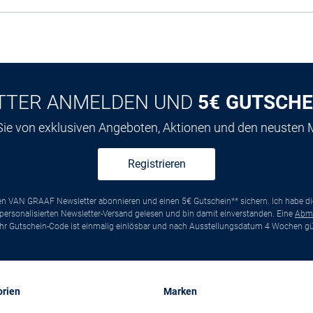
TTER ANMELDEN UND
5€ GUTSCHE
 Sie von exklusiven Angeboten, Aktionen und den neusten
Registrieren
ten VAN GRAAF Newsletter abonnieren und einen 5€ Gutschein** sichern. Ich habe d
ersonalisierten Newsletter-Versand gelesen und bin damit einverstanden. Eine
Abm
*Ihr Gutschein-Code ist einmalig einlösbar und nach Ausstellungsdatum 4 Wochen gül
orien
Marken