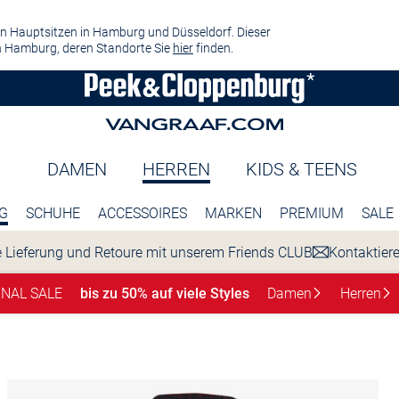
n Hauptsitzen in Hamburg und Düsseldorf. Dieser
 Hamburg, deren Standorte Sie
hier
finden.
DAMEN
HERREN
KIDS & TEENS
G
SCHUHE
ACCESSOIRES
MARKEN
PREMIUM
SALE
 Lieferung und Retoure mit unserem Friends CLUB
Kontaktier
INAL SALE
bis zu 50% auf viele Styles
Damen
Herren