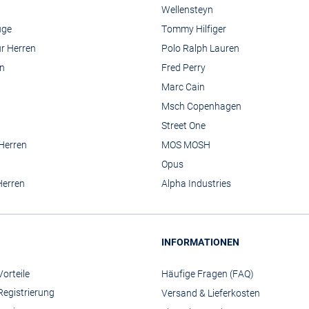
Wellensteyn
üge
Tommy Hilfiger
r Herren
Polo Ralph Lauren
n
Fred Perry
Marc Cain
Msch Copenhagen
Street One
 Herren
MOS MOSH
Opus
Herren
Alpha Industries
INFORMATIONEN
orteile
Häufige Fragen (FAQ)
Registrierung
Versand & Lieferkosten