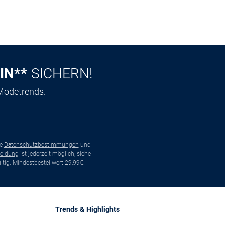
IN**
SICHERN!
 Modetrends.
ie
Datenschutzbestimmungen
und
eldung
ist jederzeit möglich, siehe
tig. Mindestbestellwert 29,99€.
Trends & Highlights