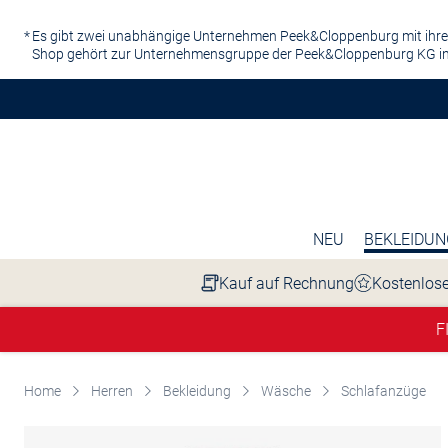
Zum Hauptinhalt springen
Es gibt zwei unabhängige Unternehmen Peek&Cloppenburg mit ihre
Shop gehört zur Unternehmensgruppe der Peek&Cloppenburg KG in
NEU
BEKLEIDUN
Kauf auf Rechnung
Kostenlose
F
Home
Herren
Bekleidung
Wäsche
Schlafanzüge