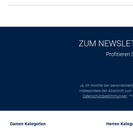
ZUM NEWSLE
Profitieren
Ja, ich möchte den personalisier
insbesondere den Abschnitt zum p
Datenschutzbestimmungen
. *
Damen Kategorien
Herren Kateg