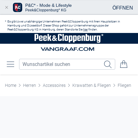
P&C* - Mode & Lifestyle
ÖFFNEN
Peek&Cloppenburg* KG
Zum Hauptinhalt springen
Es gibt zwei unabhängige Unternehmen Peek&Cloppenburg mit ihren Hauptsitzen in
Hamburg und Düsseldorf. Dieser Shop gehört zur Unternehmensgruppe der
Peek&Cloppenburg KG in Hamburg, deren Standorte Sie
hier
finden.
Home
Herren
Accessoires
Krawatten & Fliegen
Fliegen