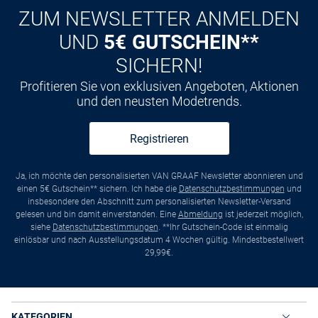
ZUM NEWSLETTER ANMELDEN
UND
5€ GUTSCHEIN**
SICHERN!
Profitieren Sie von exklusiven Angeboten, Aktionen
und den neusten Modetrends.
Registrieren
Ja, ich möchte den personalisierten VAN GRAAF Newsletter abonnieren und
einen 5€ Gutschein** sichern. Ich habe die
Datenschutzbestimmungen
und
insbesondere den Abschnitt zum personalisierten Newsletter-Versand
gelesen und bin damit einverstanden. Eine
Abmeldung
ist jederzeit möglich,
siehe
Datenschutzbestimmungen
. **Ihr Gutschein-Code ist einmalig
einlösbar und nach Ausstellungsdatum 4 Wochen gültig. Mindestbestellwert
29,99€.
KATEGORIEN