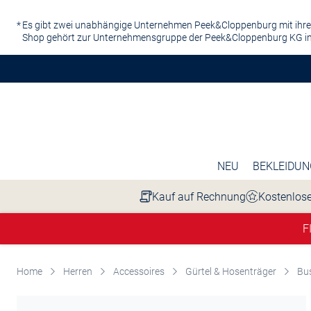
Zum Hauptinhalt springen
Es gibt zwei unabhängige Unternehmen Peek&Cloppenburg mit ihre
Shop gehört zur Unternehmensgruppe der Peek&Cloppenburg KG in
NEU
BEKLEIDUN
Kauf auf Rechnung
Kostenlose
F
Home
Herren
Accessoires
Gürtel & Hosenträger
Bus