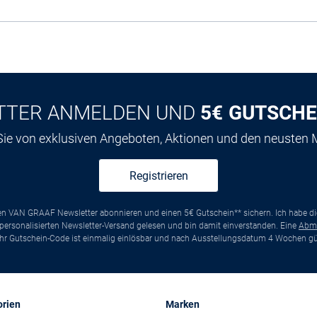
TTER ANMELDEN UND
5€ GUTSCHE
 Sie von exklusiven Angeboten, Aktionen und den neusten
Registrieren
ten VAN GRAAF Newsletter abonnieren und einen 5€ Gutschein** sichern. Ich habe d
ersonalisierten Newsletter-Versand gelesen und bin damit einverstanden. Eine
Abm
*Ihr Gutschein-Code ist einmalig einlösbar und nach Ausstellungsdatum 4 Wochen gül
orien
Marken