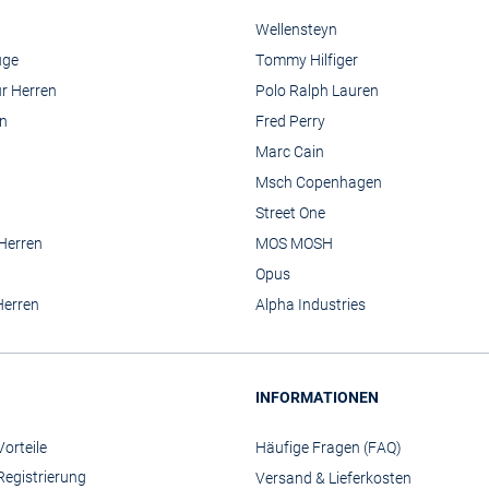
Wellensteyn
üge
Tommy Hilfiger
r Herren
Polo Ralph Lauren
n
Fred Perry
Marc Cain
Msch Copenhagen
Street One
 Herren
MOS MOSH
Opus
Herren
Alpha Industries
INFORMATIONEN
orteile
Häufige Fragen (FAQ)
Registrierung
Versand & Lieferkosten