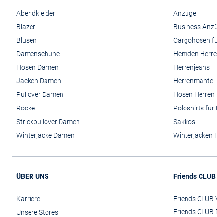
Abendkleider
Anzüge
Blazer
Business-Anz
Blusen
Cargohosen fü
Damenschuhe
Hemden Herre
Hosen Damen
Herrenjeans
Jacken Damen
Herrenmäntel
Pullover Damen
Hosen Herren
Röcke
Poloshirts für
Strickpullover Damen
Sakkos
Winterjacke Damen
Winterjacken 
ÜBER UNS
Friends CLUB
Karriere
Friends CLUB V
Friends CLUB 
Unsere Stores