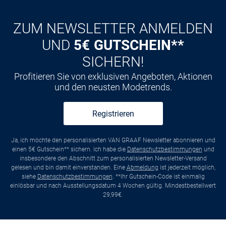
ZUM NEWSLETTER ANMELDEN
UND
5€ GUTSCHEIN**
SICHERN!
Profitieren Sie von exklusiven Angeboten, Aktionen
und den neusten Modetrends.
Registrieren
Ja, ich möchte den personalisierten VAN GRAAF Newsletter abonnieren und
einen 5€ Gutschein** sichern. Ich habe die
Datenschutzbestimmungen
und
insbesondere den Abschnitt zum personalisierten Newsletter-Versand
gelesen und bin damit einverstanden. Eine
Abmeldung
ist jederzeit möglich,
siehe
Datenschutzbestimmungen
. **Ihr Gutschein-Code ist einmalig
einlösbar und nach Ausstellungsdatum 4 Wochen gültig. Mindestbestellwert
29,99€.