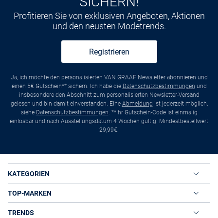
SICHERN!
Profitieren Sie von exklusiven Angeboten, Aktionen
und den neusten Modetrends.
Registrieren
Ja, ich möchte den personalisierten VAN GRAAF Newsletter abonnieren und
einen 5€ Gutschein** sichern. Ich habe die
Datenschutzbestimmungen
und
insbesondere den Abschnitt zum personalisierten Newsletter-Versand
gelesen und bin damit einverstanden. Eine
Abmeldung
ist jederzeit möglich,
siehe
Datenschutzbestimmungen
. **Ihr Gutschein-Code ist einmalig
einlösbar und nach Ausstellungsdatum 4 Wochen gültig. Mindestbestellwert
29,99€.
KATEGORIEN
TOP-MARKEN
TRENDS