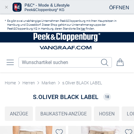
P&C* - Mode & Lifestyle
ÖFFNEN
Peek&Cloppenburg* KG
Zum Hauptinhalt springen
Es gibt zwei unabhängige Unternehmen Peek&Cloppenburg mit ihren Hauptsitzen in
Hamburg und Düsseldorf. Dieser Shop gehört zur Unternehmensgruppe der
Peek&Cloppenburg KG in Hamburg, deren Standorte Sie
hier
finden.
Home
Herren
Marken
s.Oliver BLACK LABEL
S.OLIVER BLACK LABEL
18
ANZÜGE
BAUKASTEN-ANZÜGE
HOSEN
LO