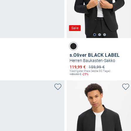
Sale
s.Oliver BLACK LABEL
Herren Baukasten-Sakko
Ermäßigter Preis
119,99 €
159,99 €
Niedrigster Preis (letzte 30 Tage):
159,99
€
-25%