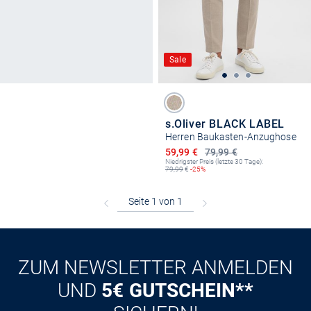
Sale
s.Oliver BLACK LABEL
Herren Baukasten-Anzughose
Ermäßigter Preis
59,99 €
79,99 €
Niedrigster Preis (letzte 30 Tage):
79,99
€
-25%
ZUM NEWSLETTER ANMELDEN
UND
5€ GUTSCHEIN**