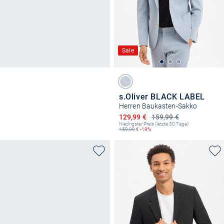
Sale
s.Oliver BLACK LABEL
Herren Baukasten-Sakko
Ermäßigter Preis
129,99 €
159,99 €
Niedrigster Preis (letzte 30 Tage):
159,99
€
-19%