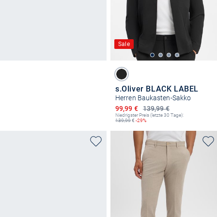
Sale
s.Oliver BLACK LABEL
Herren Baukasten-Sakko
Ermäßigter Preis
99,99 €
139,99 €
Niedrigster Preis (letzte 30 Tage):
139,99
€
-29%