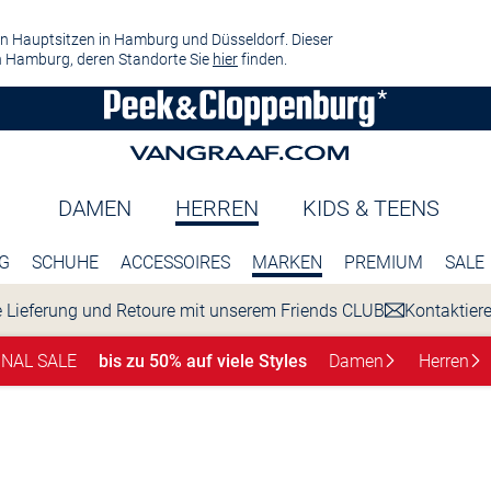
n Hauptsitzen in Hamburg und Düsseldorf. Dieser
 Hamburg, deren Standorte Sie
hier
finden.
DAMEN
HERREN
KIDS & TEENS
G
SCHUHE
ACCESSOIRES
MARKEN
PREMIUM
SALE
 Lieferung und Retoure mit unserem Friends CLUB
Kontaktier
INAL SALE
bis zu 50% auf viele Styles
Damen
Herren