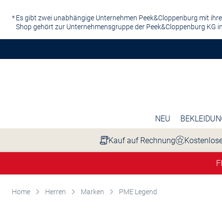
Zum Hauptinhalt springen
Es gibt zwei unabhängige Unternehmen Peek&Cloppenburg mit ihre
Shop gehört zur Unternehmensgruppe der Peek&Cloppenburg KG in
NEU
BEKLEIDUN
Kauf auf Rechnung
Kostenlose
F
Home
Herren
Marken
PME Legend