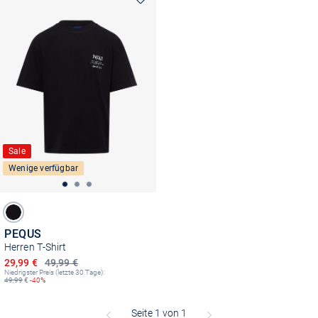
Sale
Wenige verfügbar
PEQUS
Herren T-Shirt
Ermäßigter Preis
29,99 €
49,99 €
Niedrigster Preis (letzte 30 Tage):
49,99
€
-40%