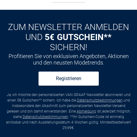
ZUM NEWSLETTER ANMELDEN
UND
5€ GUTSCHEIN**
SICHERN!
Profitieren Sie von exklusiven Angeboten, Aktionen
und den neusten Modetrends.
Registrieren
Ja, ich möchte den personalisierten VAN GRAAF Newsletter abonnieren und
einen 5€ Gutschein** sichern. Ich habe die
Datenschutzbestimmungen
und
insbesondere den Abschnitt zum personalisierten Newsletter-Versand
gelesen und bin damit einverstanden. Eine
Abmeldung
ist jederzeit möglich,
siehe
Datenschutzbestimmungen
. **Ihr Gutschein-Code ist einmalig
einlösbar und nach Ausstellungsdatum 4 Wochen gültig. Mindestbestellwert
29,99€.