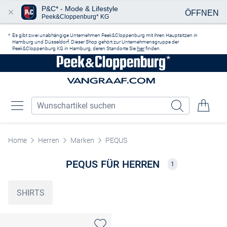
P&C* - Mode & Lifestyle
ÖFFNEN
Peek&Cloppenburg* KG
Zum Hauptinhalt springen
Es gibt zwei unabhängige Unternehmen Peek&Cloppenburg mit ihren Hauptsitzen in
Hamburg und Düsseldorf. Dieser Shop gehört zur Unternehmensgruppe der
Peek&Cloppenburg KG in Hamburg, deren Standorte Sie
hier
finden.
Home
Herren
Marken
PEQUS
PEQUS FÜR HERREN
1
SHIRTS