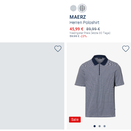
MAERZ
Herren Poloshirt
Ermäßigter Preis
45,99 €
89,99 €
Niedrigster Preis (letzte 30 Tage):
59,99
€
-23%
Sale