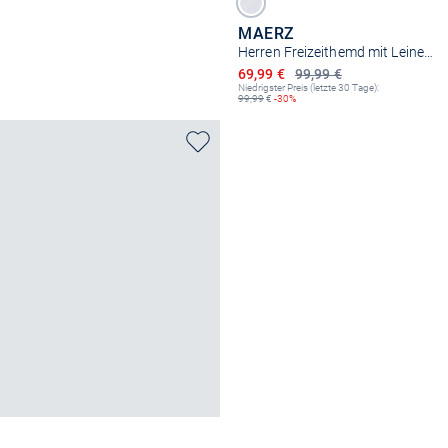
MAERZ
Herren Freizeithemd mit Leinen-Anteil
Ermäßigter Preis
69,99 €
99,99 €
Niedrigster Preis (letzte 30 Tage):
99,99
€
-30%