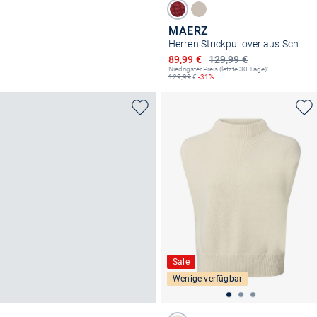
MAERZ
Herren Strickpullover aus Schurwolle
Ermäßigter Preis
89,99 €
129,99 €
Niedrigster Preis (letzte 30 Tage):
129,99
€
-31%
Sale
Wenige verfügbar