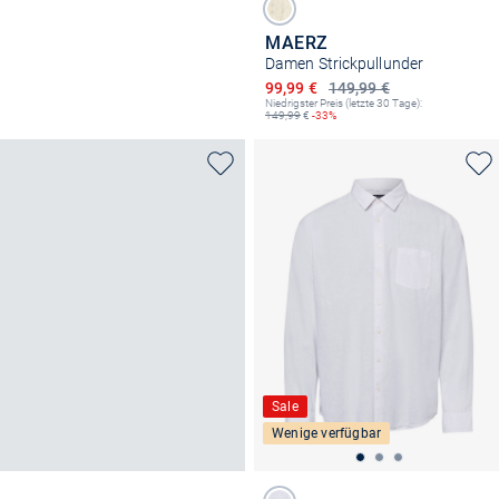
MAERZ
Damen Strickpullunder
Ermäßigter Preis
99,99 €
149,99 €
Niedrigster Preis (letzte 30 Tage):
149,99
€
-33%
Sale
Wenige verfügbar