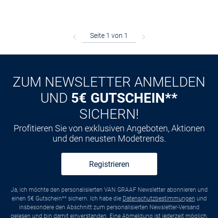
ZUM NEWSLETTER ANMELDEN
UND
5€ GUTSCHEIN**
SICHERN!
Profitieren Sie von exklusiven Angeboten, Aktionen
und den neusten Modetrends.
Registrieren
Ja, ich möchte den personalisierten VAN GRAAF Newsletter abonnieren und
einen 5€ Gutschein** sichern. Ich habe die
Datenschutzbestimmungen
und
insbesondere den Abschnitt zum personalisierten Newsletter-Versand
gelesen und bin damit einverstanden. Eine
Abmeldung
ist jederzeit möglich,