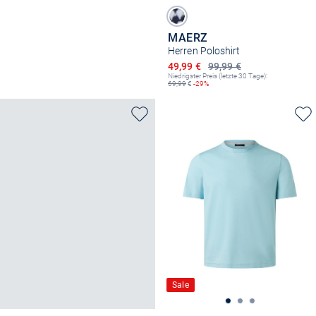
MAERZ
Herren Poloshirt
Ermäßigter Preis
49,99 €
99,99 €
Niedrigster Preis (letzte 30 Tage):
69,99
€
-29%
Sale