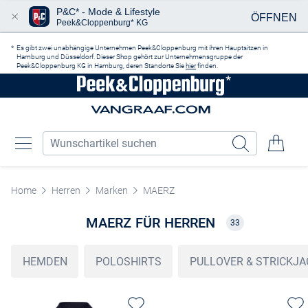
P&C* - Mode & Lifestyle
ÖFFNEN
Peek&Cloppenburg* KG
Zum Hauptinhalt springen
Es gibt zwei unabhängige Unternehmen Peek&Cloppenburg mit ihren Hauptsitzen in
Hamburg und Düsseldorf. Dieser Shop gehört zur Unternehmensgruppe der
Peek&Cloppenburg KG in Hamburg, deren Standorte Sie
hier
finden.
Home
Herren
Marken
MAERZ
MAERZ FÜR HERREN
33
HEMDEN
POLOSHIRTS
PULLOVER & STRICKJ