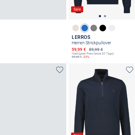
Sale
LERROS
Herren Strickpullover
Ermäßigter Preis
59,99 €
89,99 €
Niedrigster Preis (letzte 30 Tage):
89,99
€
-33%