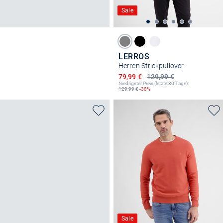
Sale
LERROS
Herren Strickpullover
Ermäßigter Preis
79,99 €
129,99 €
Niedrigster Preis (letzte 30 Tage):
129,99
€
-38%
Sale