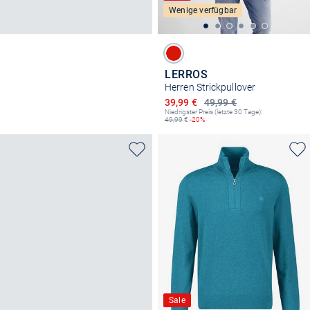
Wenige verfügbar
LERROS
Herren Strickpullover
Ermäßigter Preis
39,99 €
49,99 €
Niedrigster Preis (letzte 30 Tage):
49,99
€
-20%
Sale