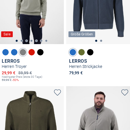
Sale
Große Größen
LERROS
LERROS
Herren Troyer
Herren Strickjacke
Ermäßigter Preis
29,99 €
59,99 €
79,99 €
Niedrigster Preis (letzte 30 Tage):
59,99
€
-50%