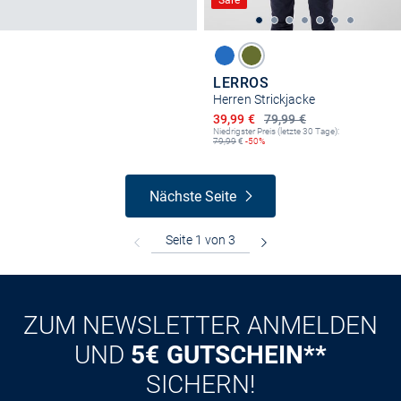
Sale
LERROS
Herren Strickjacke
Ermäßigter Preis
39,99 €
79,99 €
Niedrigster Preis (letzte 30 Tage):
79,99
€
-50%
Nächste Seite
ZUM NEWSLETTER ANMELDEN
UND
5€ GUTSCHEIN**
SICHERN!