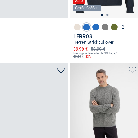
Sale
Große Größen
+2
LERROS
Herren Strickpullover
Ermäßigter Preis
39,99 €
59,99 €
Niedrigster Preis (letzte 30 Tage):
59,99
€
-33%