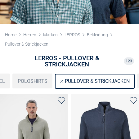
Home
Herren
Marken
LERROS
Bekleidung
Pullover & Strickjacken
LERROS - PULLOVER &
123
STRICKJACKEN
EL
POLOSHIRTS
PULLOVER & STRICKJACKEN