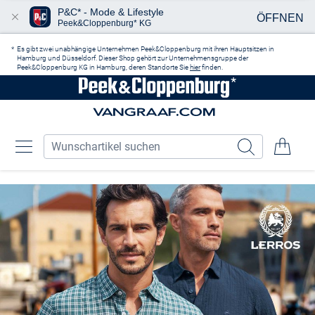
P&C* - Mode & Lifestyle
ÖFFNEN
Peek&Cloppenburg* KG
Zum Hauptinhalt springen
Es gibt zwei unabhängige Unternehmen Peek&Cloppenburg mit ihren Hauptsitzen in
Hamburg und Düsseldorf. Dieser Shop gehört zur Unternehmensgruppe der
Peek&Cloppenburg KG in Hamburg, deren Standorte Sie
hier
finden.