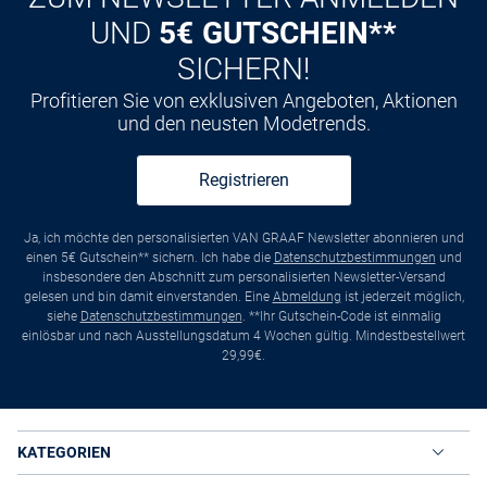
UND
5€ GUTSCHEIN**
SICHERN!
Profitieren Sie von exklusiven Angeboten, Aktionen
und den neusten Modetrends.
Registrieren
Ja, ich möchte den personalisierten VAN GRAAF Newsletter abonnieren und
einen 5€ Gutschein** sichern. Ich habe die
Datenschutzbestimmungen
und
insbesondere den Abschnitt zum personalisierten Newsletter-Versand
gelesen und bin damit einverstanden. Eine
Abmeldung
ist jederzeit möglich,
siehe
Datenschutzbestimmungen
. **Ihr Gutschein-Code ist einmalig
einlösbar und nach Ausstellungsdatum 4 Wochen gültig. Mindestbestellwert
29,99€.
KATEGORIEN