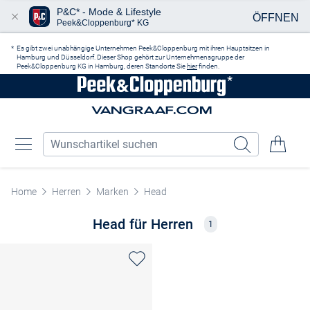
P&C* - Mode & Lifestyle
ÖFFNEN
Peek&Cloppenburg* KG
Zum Hauptinhalt springen
Es gibt zwei unabhängige Unternehmen Peek&Cloppenburg mit ihren Hauptsitzen in
Hamburg und Düsseldorf. Dieser Shop gehört zur Unternehmensgruppe der
Peek&Cloppenburg KG in Hamburg, deren Standorte Sie
hier
finden.
Home
Herren
Marken
Head
Head für Herren
1