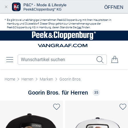
P&C* - Mode & Lifestyle
ÖFFNEN
Peek&Cloppenburg* KG
Zum Hauptinhalt springen
Es gibt zwei unabhängige Unternehmen Peek&Cloppenburg mit ihren Hauptsitzen in
Hamburg und Düsseldorf. Dieser Shop gehört zur Unternehmensgruppe der
Peek&Cloppenburg KG in Hamburg, deren Standorte Sie
hier
finden.
Home
Herren
Marken
Goorin Bros.
Goorin Bros. für Herren
35