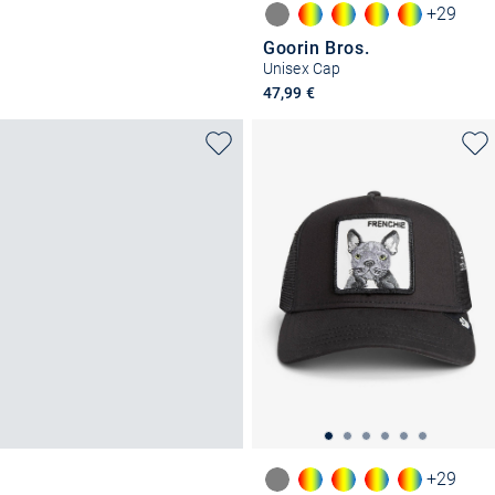
+29
Goorin Bros.
Unisex Cap
47,99 €
+29