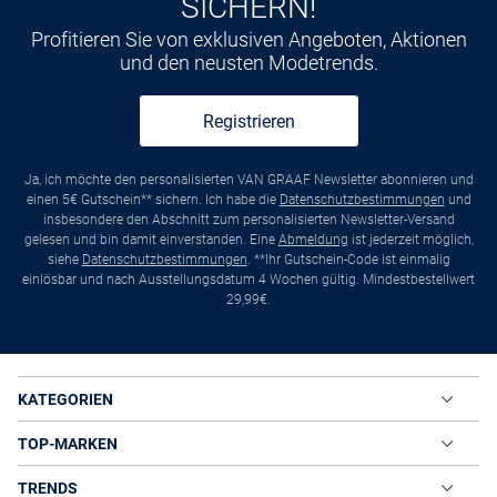
SICHERN!
Profitieren Sie von exklusiven Angeboten, Aktionen
und den neusten Modetrends.
Registrieren
Ja, ich möchte den personalisierten VAN GRAAF Newsletter abonnieren und
einen 5€ Gutschein** sichern. Ich habe die
Datenschutzbestimmungen
und
insbesondere den Abschnitt zum personalisierten Newsletter-Versand
gelesen und bin damit einverstanden. Eine
Abmeldung
ist jederzeit möglich,
siehe
Datenschutzbestimmungen
. **Ihr Gutschein-Code ist einmalig
einlösbar und nach Ausstellungsdatum 4 Wochen gültig. Mindestbestellwert
29,99€.
KATEGORIEN
TOP-MARKEN
TRENDS