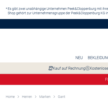
Zum Hauptinhalt springen
Es gibt zwei unabhängige Unternehmen Peek&Cloppenburg mit ihre
Shop gehört zur Unternehmensgruppe der Peek&Cloppenburg KG in
NEU
BEKLEIDUN
Kauf auf Rechnung
Kostenlose
F
Home
Herren
Marken
Gant