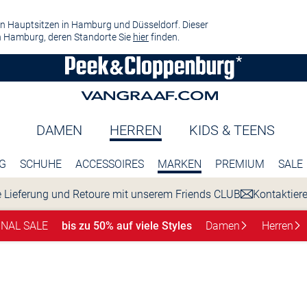
n Hauptsitzen in Hamburg und Düsseldorf. Dieser
 Hamburg, deren Standorte Sie
hier
finden.
DAMEN
HERREN
KIDS & TEENS
G
SCHUHE
ACCESSOIRES
MARKEN
PREMIUM
SALE
 Lieferung und Retoure mit unserem Friends CLUB
Kontaktier
INAL SALE
bis zu 50% auf viele Styles
Damen
Herren