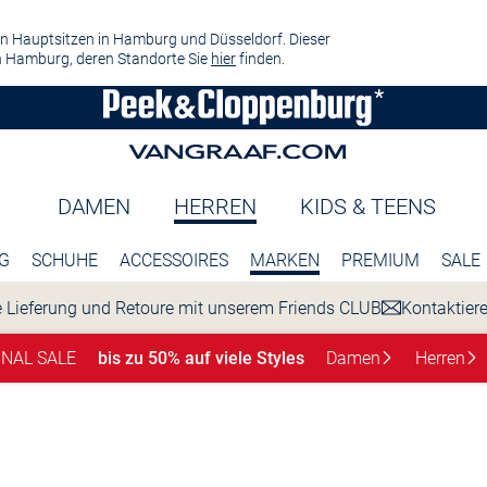
n Hauptsitzen in Hamburg und Düsseldorf. Dieser
 Hamburg, deren Standorte Sie
hier
finden.
DAMEN
HERREN
KIDS & TEENS
G
SCHUHE
ACCESSOIRES
MARKEN
PREMIUM
SALE
 Lieferung und Retoure mit unserem Friends CLUB
Kontaktier
INAL SALE
bis zu 50% auf viele Styles
Damen
Herren