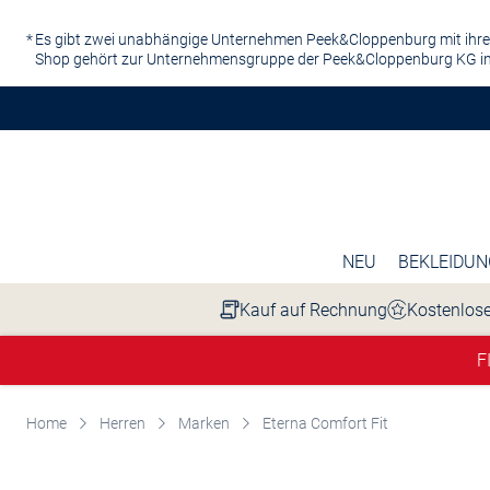
Zum Hauptinhalt springen
Es gibt zwei unabhängige Unternehmen Peek&Cloppenburg mit ihre
Shop gehört zur Unternehmensgruppe der Peek&Cloppenburg KG in
NEU
BEKLEIDUN
Kauf auf Rechnung
Kostenlose
F
Home
Herren
Marken
Eterna Comfort Fit