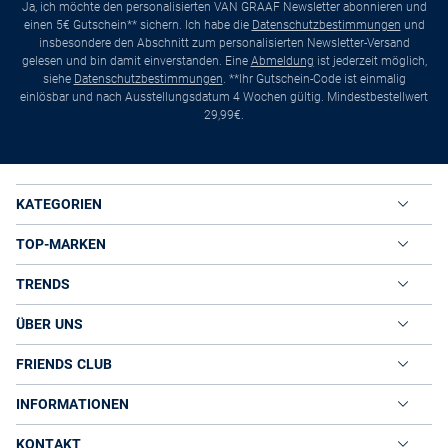
Ja, ich möchte den personalisierten VAN GRAAF Newsletter abonnieren und
einen 5€ Gutschein** sichern. Ich habe die
Datenschutzbestimmungen
und
insbesondere den Abschnitt zum personalisierten Newsletter-Versand
gelesen und bin damit einverstanden. Eine
Abmeldung
ist jederzeit möglich,
siehe
Datenschutzbestimmungen
. **Ihr Gutschein-Code ist einmalig
einlösbar und nach Ausstellungsdatum 4 Wochen gültig. Mindestbestellwert
29,99€.
KATEGORIEN
TOP-MARKEN
TRENDS
ÜBER UNS
FRIENDS CLUB
INFORMATIONEN
KONTAKT