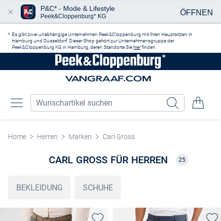
P&C* - Mode & Lifestyle
ÖFFNEN
Peek&Cloppenburg* KG
Zum Hauptinhalt springen
Es gibt zwei unabhängige Unternehmen Peek&Cloppenburg mit ihren Hauptsitzen in
Hamburg und Düsseldorf. Dieser Shop gehört zur Unternehmensgruppe der
Peek&Cloppenburg KG in Hamburg, deren Standorte Sie
hier
finden.
Home
Herren
Marken
Carl Gross
CARL GROSS FÜR HERREN
25
BEKLEIDUNG
SCHUHE