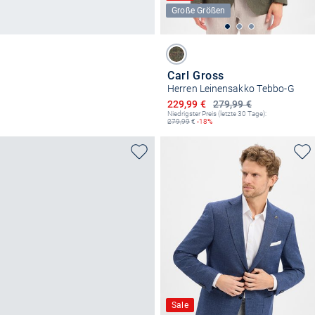
Große Größen
Carl Gross
Herren Leinensakko Tebbo-G
Ermäßigter Preis
229,99 €
279,99 €
Niedrigster Preis (letzte 30 Tage):
279,99
€
-18%
Sale