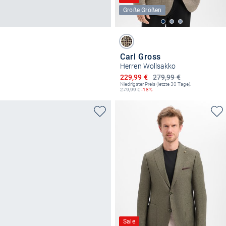
Große Größen
Carl Gross
Herren Wollsakko
Ermäßigter Preis
229,99 €
279,99 €
Niedrigster Preis (letzte 30 Tage):
279,99
€
-18%
Sale