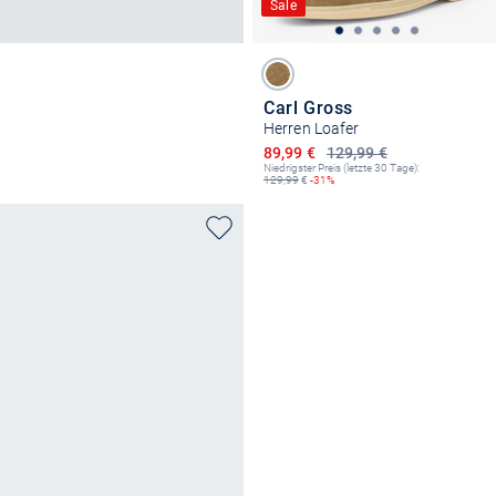
Sale
Carl Gross
Herren Loafer
Ermäßigter Preis
89,99 €
129,99 €
Niedrigster Preis (letzte 30 Tage):
129,99
€
-31%