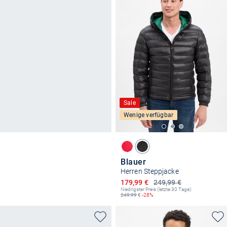
Sale
Wenige verfügbar
Blauer
Herren Steppjacke
Ermäßigter Preis
179,99 €
249,99 €
Niedrigster Preis (letzte 30 Tage):
249,99
€
-28%