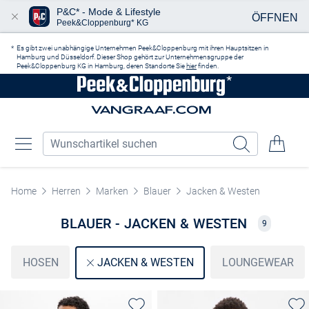
P&C* - Mode & Lifestyle
ÖFFNEN
Peek&Cloppenburg* KG
Zum Hauptinhalt springen
Es gibt zwei unabhängige Unternehmen Peek&Cloppenburg mit ihren Hauptsitzen in
Hamburg und Düsseldorf. Dieser Shop gehört zur Unternehmensgruppe der
Peek&Cloppenburg KG in Hamburg, deren Standorte Sie
hier
finden.
Home
Herren
Marken
Blauer
Jacken & Westen
BLAUER - JACKEN & WESTEN
9
HOSEN
LOUNGEWEAR
JACKEN & WESTEN