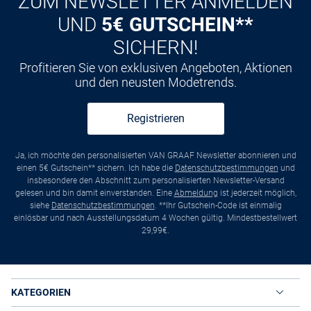
ZUM NEWSLETTER ANMELDEN
UND
5€ GUTSCHEIN**
SICHERN!
Profitieren Sie von exklusiven Angeboten, Aktionen
und den neusten Modetrends.
Registrieren
Ja, ich möchte den personalisierten VAN GRAAF Newsletter abonnieren und
einen 5€ Gutschein** sichern. Ich habe die
Datenschutzbestimmungen
und
insbesondere den Abschnitt zum personalisierten Newsletter-Versand
gelesen und bin damit einverstanden. Eine
Abmeldung
ist jederzeit möglich,
siehe
Datenschutzbestimmungen
. **Ihr Gutschein-Code ist einmalig
einlösbar und nach Ausstellungsdatum 4 Wochen gültig. Mindestbestellwert
29,99€.
KATEGORIEN