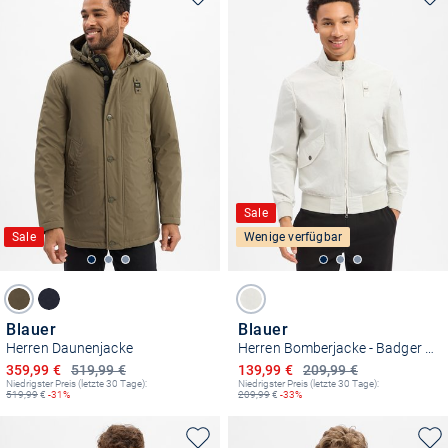
Sale
Sale
Wenige verfügbar
Blauer
Blauer
Herren Daunenjacke
Herren Bomberjacke - Badger Dyed
Ermäßigter Preis
Ermäßigter Preis
359,99 €
519,99 €
139,99 €
209,99 €
Niedrigster Preis (letzte 30 Tage):
Niedrigster Preis (letzte 30 Tage):
519,99
€
-31%
209,99
€
-33%