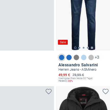
Sale
+3
Alessandro Salvarini
Herren Jeans - ASMinero
Ermäßigter Preis
49,99 €
79,99 €
Niedrigster Preis (letzte 30 Tage):
79,99
€
-38%