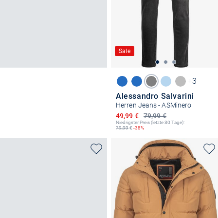
Sale
+3
Alessandro Salvarini
Herren Jeans - ASMinero
Ermäßigter Preis
49,99 €
79,99 €
Niedrigster Preis (letzte 30 Tage):
79,99
€
-38%