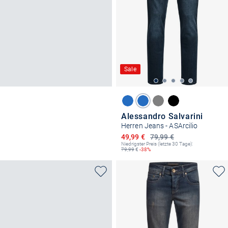
Sale
Alessandro Salvarini
Herren Jeans - ASArcilio
Ermäßigter Preis
49,99 €
79,99 €
Niedrigster Preis (letzte 30 Tage):
79,99
€
-38%