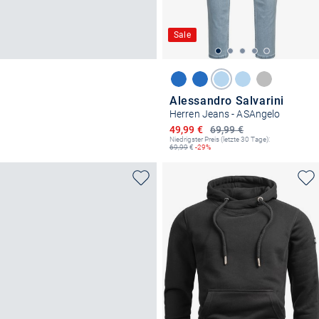
Sale
Alessandro Salvarini
Herren Jeans - ASAngelo
Ermäßigter Preis
49,99 €
69,99 €
Niedrigster Preis (letzte 30 Tage):
69,99
€
-29%