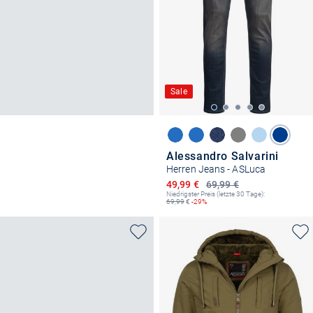
Sale
Alessandro Salvarini
Herren Jeans - ASLuca
Ermäßigter Preis
49,99 €
69,99 €
Niedrigster Preis (letzte 30 Tage):
69,99
€
-29%