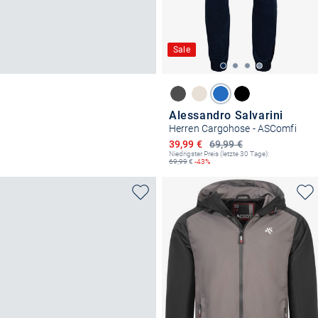
Sale
Alessandro Salvarini
Herren Cargohose - ASComfi
Ermäßigter Preis
39,99 €
69,99 €
Niedrigster Preis (letzte 30 Tage):
69,99
€
-43%