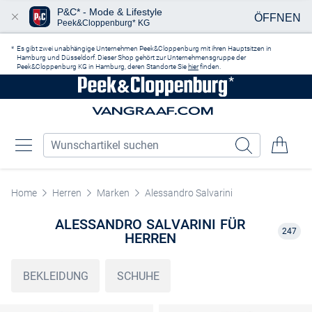
P&C* - Mode & Lifestyle
ÖFFNEN
Peek&Cloppenburg* KG
Zum Hauptinhalt springen
Es gibt zwei unabhängige Unternehmen Peek&Cloppenburg mit ihren Hauptsitzen in
Hamburg und Düsseldorf. Dieser Shop gehört zur Unternehmensgruppe der
Peek&Cloppenburg KG in Hamburg, deren Standorte Sie
hier
finden.
Home
Herren
Marken
Alessandro Salvarini
ALESSANDRO SALVARINI FÜR
247
HERREN
BEKLEIDUNG
SCHUHE