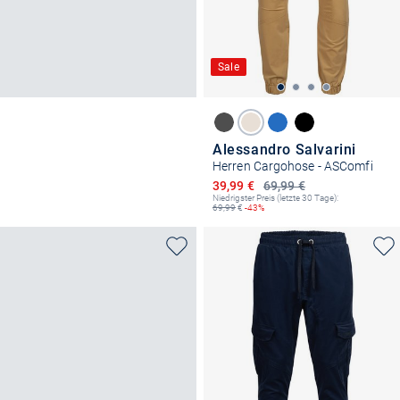
Sale
Alessandro Salvarini
Herren Cargohose - ASComfi
Ermäßigter Preis
39,99 €
69,99 €
Niedrigster Preis (letzte 30 Tage):
69,99
€
-43%