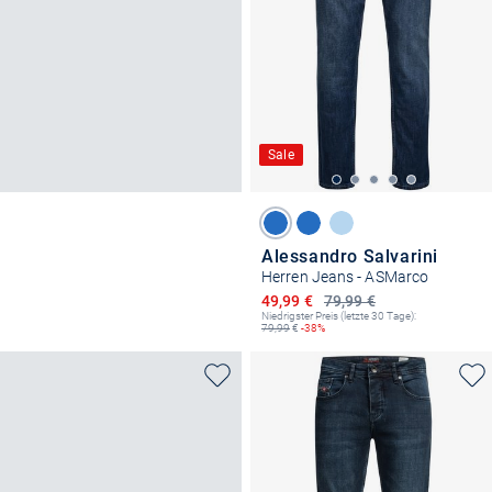
Sale
Alessandro Salvarini
Herren Jeans - ASMarco
Ermäßigter Preis
49,99 €
79,99 €
Niedrigster Preis (letzte 30 Tage):
79,99
€
-38%