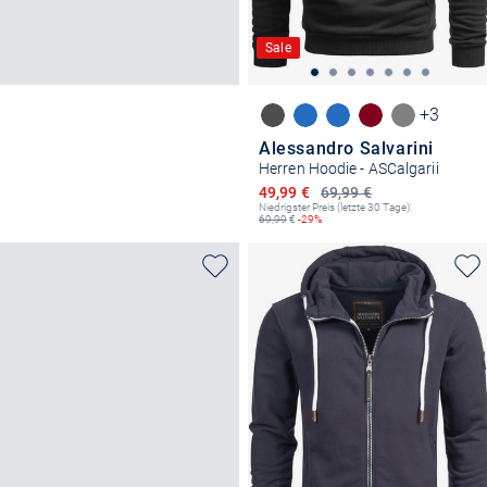
Sale
+3
Alessandro Salvarini
Herren Hoodie - ASCalgarii
Ermäßigter Preis
49,99 €
69,99 €
Niedrigster Preis (letzte 30 Tage):
69,99
€
-29%