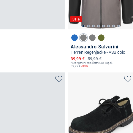
Sale
Alessandro Salvarini
Herren Regenjacke - ASBicolo
Ermäßigter Preis
39,99 €
59,99 €
Niedrigster Preis (letzte 30 Tage):
59,99
€
-33%