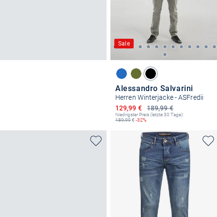
Sale
Alessandro Salvarini
Herren Winterjacke - ASFredii
Ermäßigter Preis
129,99 €
189,99 €
Niedrigster Preis (letzte 30 Tage):
189,99
€
-32%