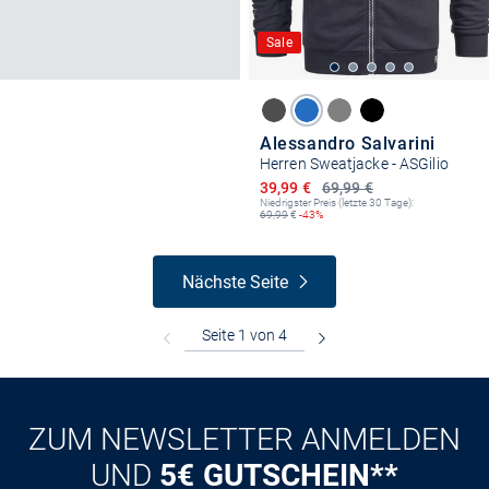
Sale
Alessandro Salvarini
Herren Sweatjacke - ASGilio
Ermäßigter Preis
39,99 €
69,99 €
Niedrigster Preis (letzte 30 Tage):
69,99
€
-43%
Nächste Seite
ZUM NEWSLETTER ANMELDEN
UND
5€ GUTSCHEIN**