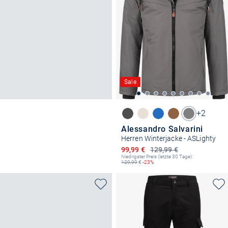
Sale
+2
Alessandro Salvarini
Herren Winterjacke - ASLighty
Ermäßigter Preis
99,99 €
129,99 €
Niedrigster Preis (letzte 30 Tage):
129,99
€
-23%