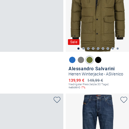
Sale
Alessandro Salvarini
Herren Winterjacke - ASVenico
Ermäßigter Preis
139,99 €
149,99 €
Niedrigster Preis (letzte 30 Tage):
149,99
€
-7%