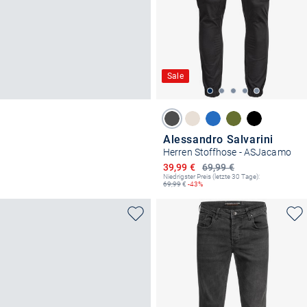
Sale
Alessandro Salvarini
Herren Stoffhose - ASJacamo
Ermäßigter Preis
39,99 €
69,99 €
Niedrigster Preis (letzte 30 Tage):
69,99
€
-43%