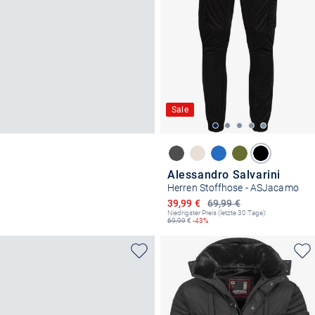
Sale
Alessandro Salvarini
Herren Stoffhose - ASJacamo
Ermäßigter Preis
39,99 €
69,99 €
Niedrigster Preis (letzte 30 Tage):
69,99
€
-43%