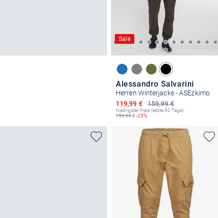
Sale
Alessandro Salvarini
Herren Winterjacke - ASEzkimo
Ermäßigter Preis
119,99 €
159,99 €
Niedrigster Preis (letzte 30 Tage):
159,99
€
-25%