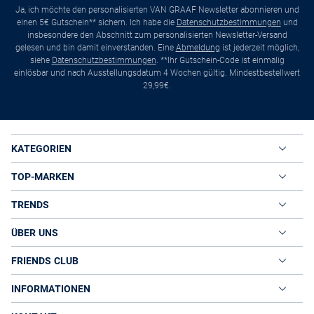
Ja, ich möchte den personalisierten VAN GRAAF Newsletter abonnieren und
einen 5€ Gutschein** sichern. Ich habe die
Datenschutzbestimmungen
und
insbesondere den Abschnitt zum personalisierten Newsletter-Versand
gelesen und bin damit einverstanden. Eine
Abmeldung
ist jederzeit möglich,
siehe
Datenschutzbestimmungen
. **Ihr Gutschein-Code ist einmalig
einlösbar und nach Ausstellungsdatum 4 Wochen gültig. Mindestbestellwert
29,99€.
KATEGORIEN
TOP-MARKEN
TRENDS
ÜBER UNS
FRIENDS CLUB
INFORMATIONEN