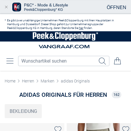
P&C* - Mode & Lifestyle
ÖFFNEN
Peek&Cloppenburg* KG
Zum Hauptinhalt springen
Es gibt zwei unabhängige Unternehmen Peek&Cloppenburg mit ihren Hauptsitzen in
Hamburg und Düsseldorf. Dieser Shop gehört zur Unternehmensgruppe der
Peek&Cloppenburg KG in Hamburg, deren Standorte Sie
hier
finden.
Home
Herren
Marken
adidas Originals
ADIDAS ORIGINALS FÜR HERREN
162
BEKLEIDUNG