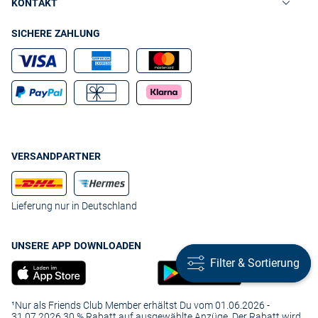
KONTAKT
SICHERE ZAHLUNG
VERSANDPARTNER
Lieferung nur in Deutschland
UNSERE APP DOWNLOADEN
Filter & Sortierung
Filter & Sortierung
¹Nur als Friends Club Member erhältst Du vom 01.06.2026 -
31.07.2026 30 % Rabatt auf ausgewählte Anzüge. Der Rabatt wird