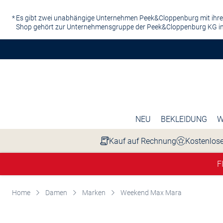
Zum Hauptinhalt springen
Es gibt zwei unabhängige Unternehmen Peek&Cloppenburg mit ihre
Shop gehört zur Unternehmensgruppe der Peek&Cloppenburg KG in
NEU
BEKLEIDUNG
W
Kauf auf Rechnung
Kostenlose
F
Home
Damen
Marken
Weekend Max Mara