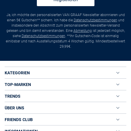
Ja, ich möchte den personalisierten VAN GRAAF Newsletter abonnieren und
einen 5€ Gutschein** sichern. Ich habe die
Datenschutzbestimmungen
und
insbesondere den Abschnitt zum personalisierten Newsletter-Versand
gelesen und bin damit einverstanden. Eine
Abmeldung
ist jederzeit möglich,
siehe
Datenschutzbestimmungen
. **Ihr Gutschein-Code ist einmalig
einlösbar und nach Ausstellungsdatum 4 Wochen gültig. Mindestbestellwert
29,99€.
KATEGORIEN
TOP-MARKEN
TRENDS
ÜBER UNS
FRIENDS CLUB