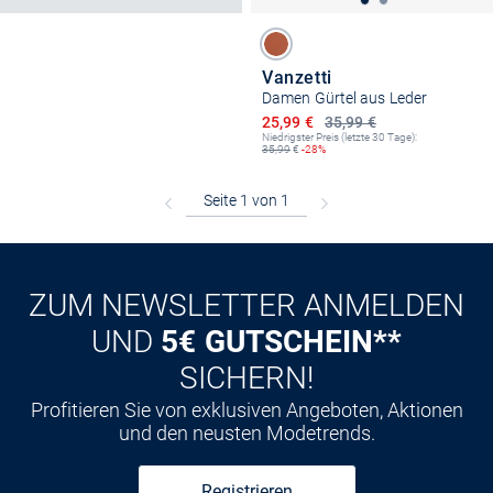
Vanzetti
Damen Gürtel aus Leder
Ermäßigter Preis
25,99 €
35,99 €
Niedrigster Preis (letzte 30 Tage):
35,99
€
-28%
ZUM NEWSLETTER ANMELDEN
UND
5€ GUTSCHEIN**
SICHERN!
Profitieren Sie von exklusiven Angeboten, Aktionen
und den neusten Modetrends.
Registrieren