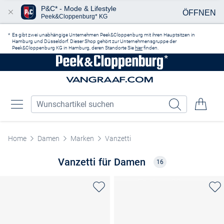
P&C* - Mode & Lifestyle
ÖFFNEN
Peek&Cloppenburg* KG
Zum Hauptinhalt springen
Es gibt zwei unabhängige Unternehmen Peek&Cloppenburg mit ihren Hauptsitzen in
Hamburg und Düsseldorf. Dieser Shop gehört zur Unternehmensgruppe der
Peek&Cloppenburg KG in Hamburg, deren Standorte Sie
hier
finden.
Home
Damen
Marken
Vanzetti
Vanzetti für Damen
16