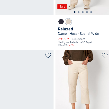
Sale
Relaxed
Damen Hose - Scarlet Wide
Ermäßigter Preis
79,99 €
109,99 €
Niedrigster Preis (letzte 30 Tage):
109,99
€
-27%