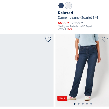
Relaxed
Damen Jeans - Scarlet 3/4
Ermäßigter Preis
55,99 €
79,99 €
Niedrigster Preis (letzte 30 Tage):
79,99
€
-30%
Sale