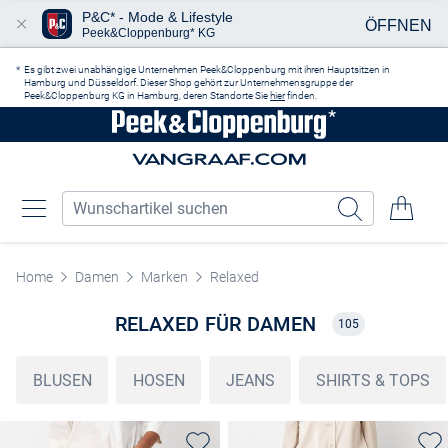
P&C* - Mode & Lifestyle
ÖFFNEN
Peek&Cloppenburg* KG
Zum Hauptinhalt springen
Es gibt zwei unabhängige Unternehmen Peek&Cloppenburg mit ihren Hauptsitzen in
Hamburg und Düsseldorf. Dieser Shop gehört zur Unternehmensgruppe der
Peek&Cloppenburg KG in Hamburg, deren Standorte Sie
hier
finden.
Home
Damen
Marken
Relaxed
RELAXED FÜR DAMEN
105
BLUSEN
HOSEN
JEANS
SHIRTS & TOPS