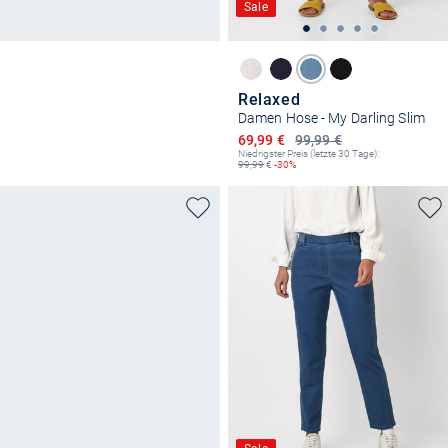
Sale
Relaxed
Damen Hose - My Darling Slim
Ermäßigter Preis
69,99 €
99,99 €
Niedrigster Preis (letzte 30 Tage):
99,99
€
-30%