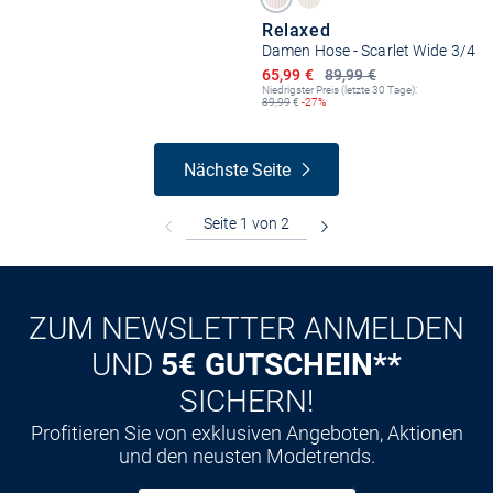
Relaxed
Damen Hose - Scarlet Wide 3/4
Ermäßigter Preis
65,99 €
89,99 €
Niedrigster Preis (letzte 30 Tage):
89,99
€
-27%
Nächste Seite
ZUM NEWSLETTER ANMELDEN
UND
5€ GUTSCHEIN**
SICHERN!
Profitieren Sie von exklusiven Angeboten, Aktionen
und den neusten Modetrends.