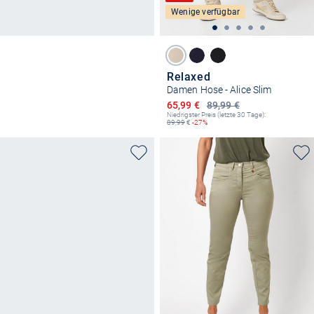
Wenige verfügbar
Relaxed
Damen Hose - Alice Slim
Ermäßigter Preis
65,99 €
89,99 €
Niedrigster Preis (letzte 30 Tage):
89,99
€
-27%