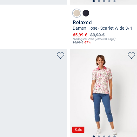
Relaxed
Damen Hose - Scarlet Wide 3/4
Ermäßigter Preis
65,99 €
89,99 €
Niedrigster Preis (letzte 30 Tage):
89,99
€
-27%
Sale