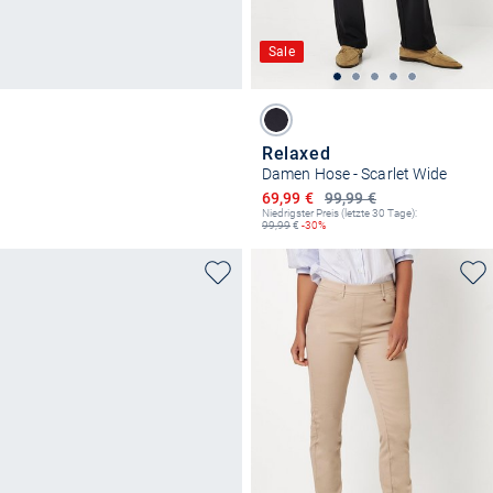
Sale
Relaxed
Damen Hose - Scarlet Wide
Ermäßigter Preis
69,99 €
99,99 €
Niedrigster Preis (letzte 30 Tage):
99,99
€
-30%