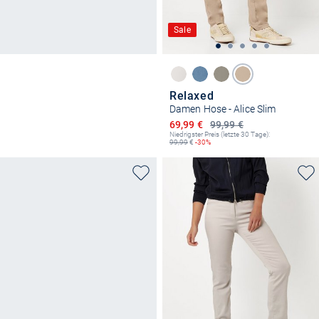
Sale
Relaxed
Damen Hose - Alice Slim
Ermäßigter Preis
69,99 €
99,99 €
Niedrigster Preis (letzte 30 Tage):
99,99
€
-30%