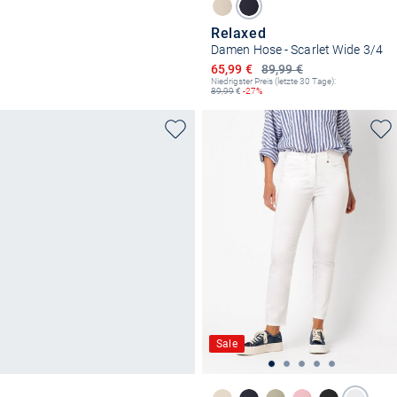
Relaxed
Damen Hose - Scarlet Wide 3/4
Ermäßigter Preis
65,99 €
89,99 €
Niedrigster Preis (letzte 30 Tage):
89,99
€
-27%
Sale