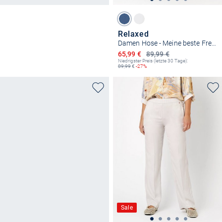
Relaxed
Damen Hose - Meine beste Freundin 3/4
Ermäßigter Preis
65,99 €
89,99 €
Niedrigster Preis (letzte 30 Tage):
89,99
€
-27%
Sale