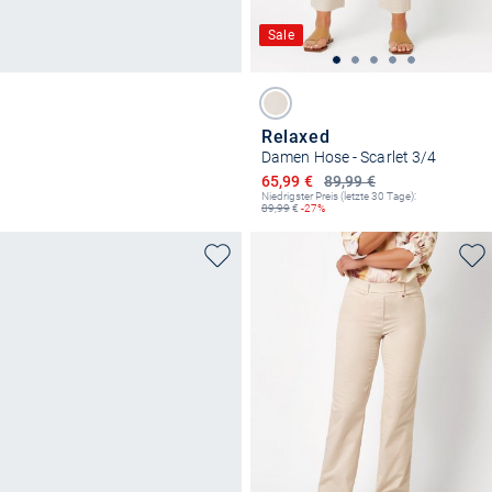
Sale
Relaxed
Damen Hose - Scarlet 3/4
Ermäßigter Preis
65,99 €
89,99 €
Niedrigster Preis (letzte 30 Tage):
89,99
€
-27%