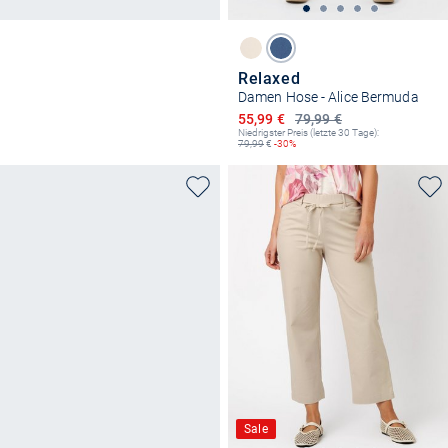
Relaxed
Damen Hose - Alice Bermuda
Ermäßigter Preis
55,99 €
79,99 €
Niedrigster Preis (letzte 30 Tage):
79,99
€
-30%
Sale