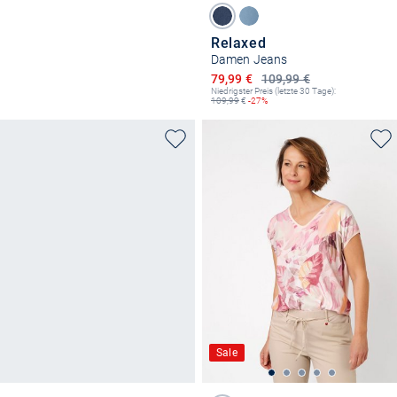
Relaxed
Damen Jeans
Ermäßigter Preis
79,99 €
109,99 €
Niedrigster Preis (letzte 30 Tage):
109,99
€
-27%
Sale