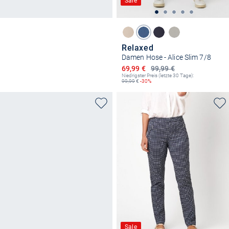
Sale
Relaxed
Damen Hose - Alice Slim 7/8
Ermäßigter Preis
69,99 €
99,99 €
Niedrigster Preis (letzte 30 Tage):
99,99
€
-30%
Sale