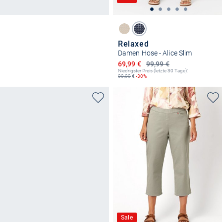
Relaxed
Damen Hose - Alice Slim
Ermäßigter Preis
69,99 €
99,99 €
Niedrigster Preis (letzte 30 Tage):
99,99
€
-30%
Sale