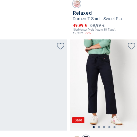
Relaxed
Damen T-Shirt - Sweet Pia
Ermäßigter Preis
49,99 €
69,99 €
Niedrigster Preis (letzte 30 Tage):
69,99
€
-29%
Sale