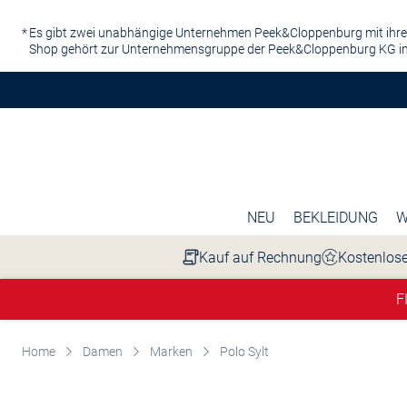
Zum Hauptinhalt springen
Es gibt zwei unabhängige Unternehmen Peek&Cloppenburg mit ihre
Shop gehört zur Unternehmensgruppe der Peek&Cloppenburg KG in
NEU
BEKLEIDUNG
W
Kauf auf Rechnung
Kostenlose
F
Home
Damen
Marken
Polo Sylt