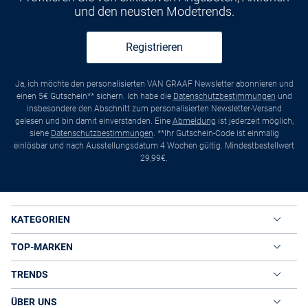
und den neusten Modetrends.
Registrieren
Ja, ich möchte den personalisierten VAN GRAAF Newsletter abonnieren und
einen 5€ Gutschein** sichern. Ich habe die
Datenschutzbestimmungen
und
insbesondere den Abschnitt zum personalisierten Newsletter-Versand
gelesen und bin damit einverstanden. Eine
Abmeldung
ist jederzeit möglich,
siehe
Datenschutzbestimmungen
. **Ihr Gutschein-Code ist einmalig
einlösbar und nach Ausstellungsdatum 4 Wochen gültig. Mindestbestellwert
29,99€.
KATEGORIEN
TOP-MARKEN
TRENDS
ÜBER UNS