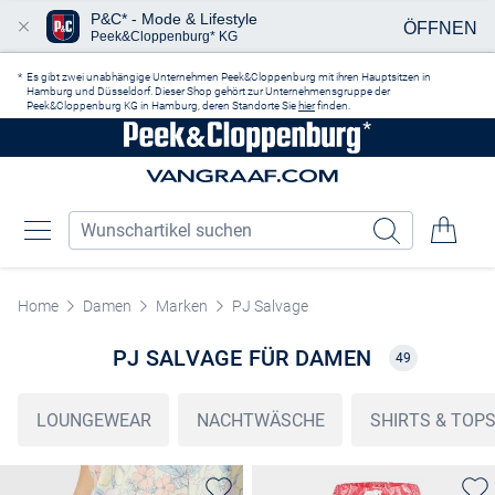
P&C* - Mode & Lifestyle
ÖFFNEN
Peek&Cloppenburg* KG
Zum Hauptinhalt springen
Es gibt zwei unabhängige Unternehmen Peek&Cloppenburg mit ihren Hauptsitzen in
Hamburg und Düsseldorf. Dieser Shop gehört zur Unternehmensgruppe der
Peek&Cloppenburg KG in Hamburg, deren Standorte Sie
hier
finden.
Home
Damen
Marken
PJ Salvage
PJ SALVAGE FÜR DAMEN
49
LOUNGEWEAR
NACHTWÄSCHE
SHIRTS & TOP