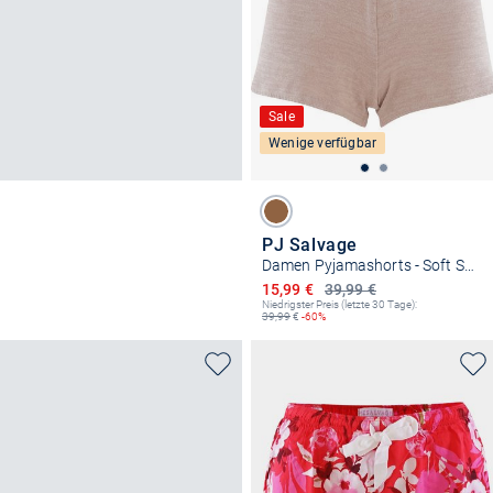
Sale
Wenige verfügbar
PJ Salvage
Damen Pyjamashorts - Soft Sustainable
Ermäßigter Preis
15,99 €
39,99 €
Niedrigster Preis (letzte 30 Tage):
39,99
€
-60%