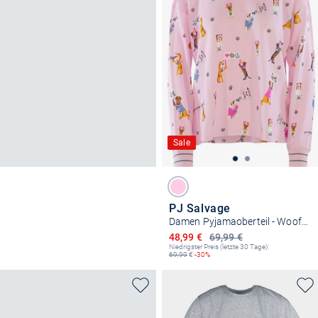
Sale
PJ Salvage
Damen Pyjamaoberteil - Woof for Love
Ermäßigter Preis
48,99 €
69,99 €
Niedrigster Preis (letzte 30 Tage):
69,99
€
-30%