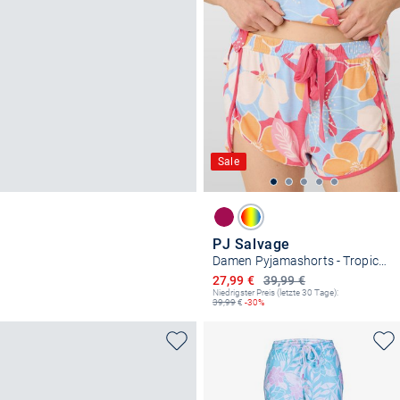
Sale
PJ Salvage
Damen Pyjamashorts - Tropical Dreams
Ermäßigter Preis
27,99 €
39,99 €
Niedrigster Preis (letzte 30 Tage):
39,99
€
-30%