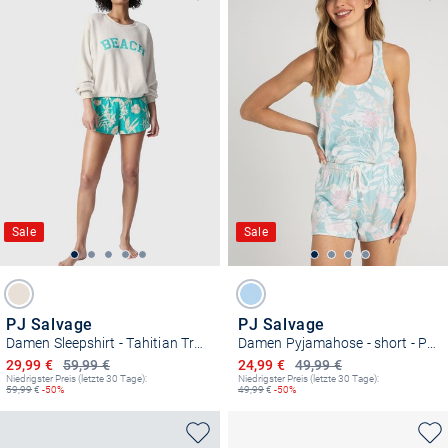
Sale
Sale
PJ Salvage
PJ Salvage
Damen Sleepshirt - Tahitian Tropics
Damen Pyjamahose - short - Peachy Party
Ermäßigter Preis
Ermäßigter Preis
29,99 €
59,99 €
24,99 €
49,99 €
Niedrigster Preis (letzte 30 Tage):
Niedrigster Preis (letzte 30 Tage):
59,99
€
-50%
49,99
€
-50%