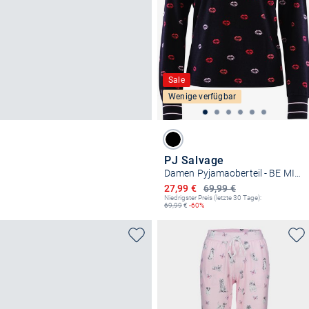
Sale
Wenige verfügbar
PJ Salvage
Damen Pyjamaoberteil - BE MINE
Ermäßigter Preis
27,99 €
69,99 €
Niedrigster Preis (letzte 30 Tage):
69,99
€
-60%