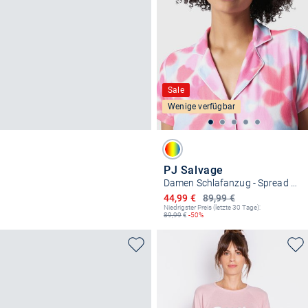
Sale
Wenige verfügbar
PJ Salvage
Damen Schlafanzug - Spread Kindness
Ermäßigter Preis
44,99 €
89,99 €
Niedrigster Preis (letzte 30 Tage):
89,99
€
-50%