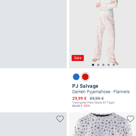
Sale
PJ Salvage
Damen Pyjamahose - Flannels
Ermäßigter Preis
29,99 €
59,99 €
Niedrigster Preis (letzte 30 Tage):
59,99
€
-50%