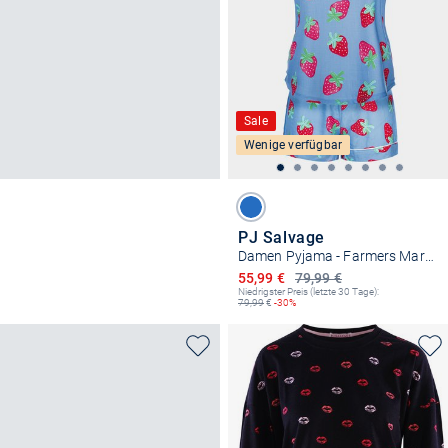
Sale
Wenige verfügbar
PJ Salvage
Damen Pyjama - Farmers Market
Ermäßigter Preis
55,99 €
79,99 €
Niedrigster Preis (letzte 30 Tage):
79,99
€
-30%