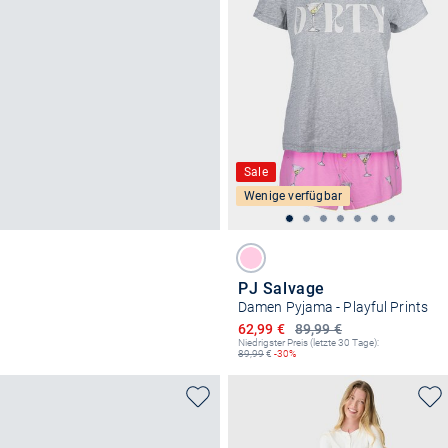
Sale
Wenige verfügbar
PJ Salvage
Damen Pyjama - Playful Prints
Ermäßigter Preis
62,99 €
89,99 €
Niedrigster Preis (letzte 30 Tage):
89,99
€
-30%