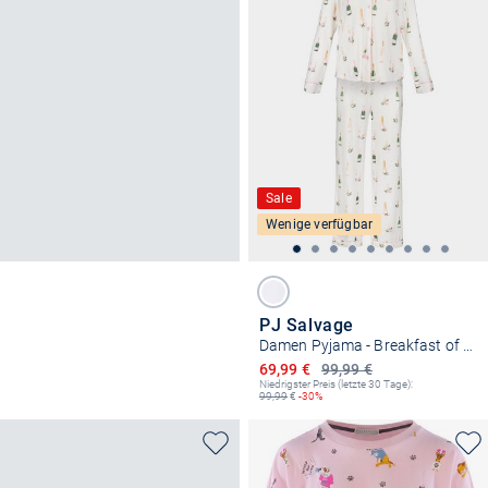
Sale
Wenige verfügbar
PJ Salvage
Damen Pyjama - Breakfast of Champs
Ermäßigter Preis
69,99 €
99,99 €
Niedrigster Preis (letzte 30 Tage):
99,99
€
-30%