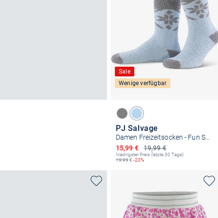
Sale
Wenige verfügbar
PJ Salvage
Damen Freizeitsocken - Fun Socks
Ermäßigter Preis
15,99 €
19,99 €
Niedrigster Preis (letzte 30 Tage):
19,99
€
-20%