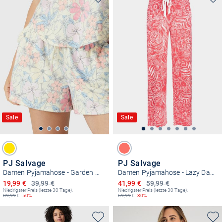
Sale
Sale
PJ Salvage
PJ Salvage
Damen Pyjamahose - Garden Dream
Damen Pyjamahose - Lazy Days
Ermäßigter Preis
Ermäßigter Preis
19,99 €
39,99 €
41,99 €
59,99 €
Niedrigster Preis (letzte 30 Tage):
Niedrigster Preis (letzte 30 Tage):
39,99
€
-50%
59,99
€
-30%