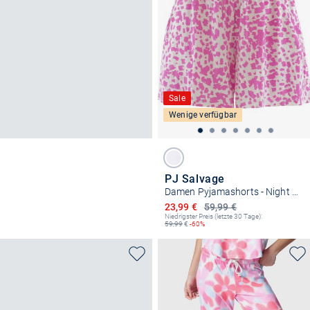
Sale
Wenige verfügbar
PJ Salvage
Damen Pyjamashorts - Night & Day
Ermäßigter Preis
23,99 €
59,99 €
Niedrigster Preis (letzte 30 Tage):
59,99
€
-60%