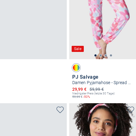
Sale
PJ Salvage
Damen Pyjamahose - Spread Kindness
Ermäßigter Preis
29,99 €
59,99 €
Niedrigster Preis (letzte 30 Tage):
59,99
€
-50%