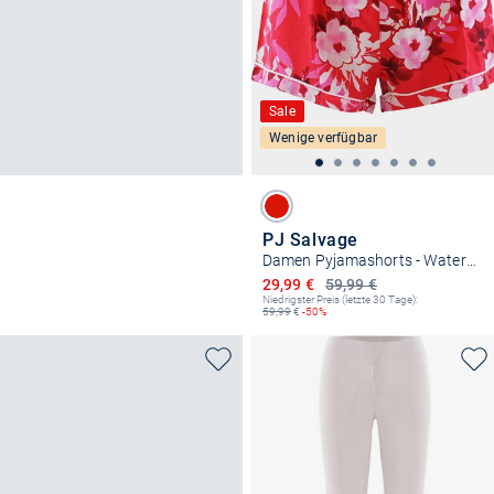
Sale
Wenige verfügbar
PJ Salvage
Damen Pyjamashorts - Watercolor Bloom
Ermäßigter Preis
29,99 €
59,99 €
Niedrigster Preis (letzte 30 Tage):
59,99
€
-50%