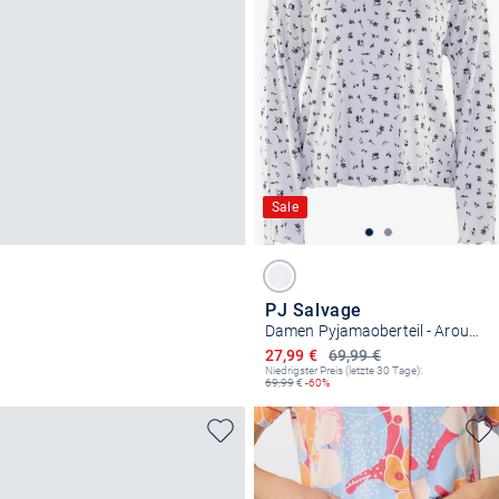
Sale
PJ Salvage
Damen Pyjamaoberteil - Around the Edges
Ermäßigter Preis
27,99 €
69,99 €
Niedrigster Preis (letzte 30 Tage):
69,99
€
-60%