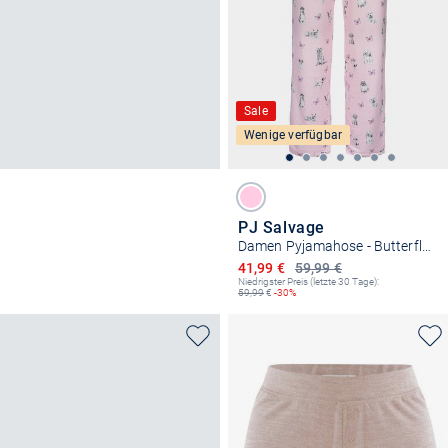
Sale
Wenige verfügbar
PJ Salvage
Damen Pyjamahose - Butterfly Grove
Ermäßigter Preis
41,99 €
59,99 €
Niedrigster Preis (letzte 30 Tage):
59,99
€
-30%