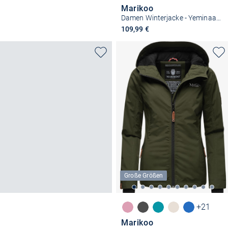
Marikoo
Damen Winterjacke - Yeminaa 16
109,99 €
Große Größen
+21
Marikoo