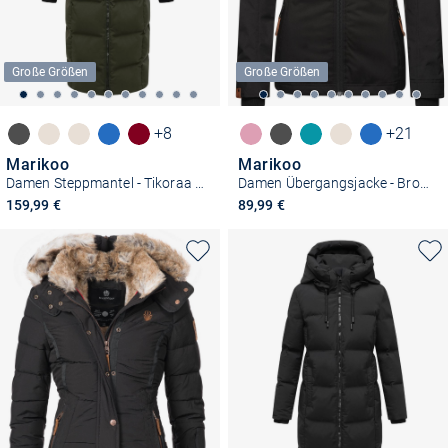
Große Größen
Große Größen
+8
+21
Marikoo
Marikoo
Damen Steppmantel - Tikoraa 16
Damen Übergangsjacke - Brombeere
159,99 €
89,99 €