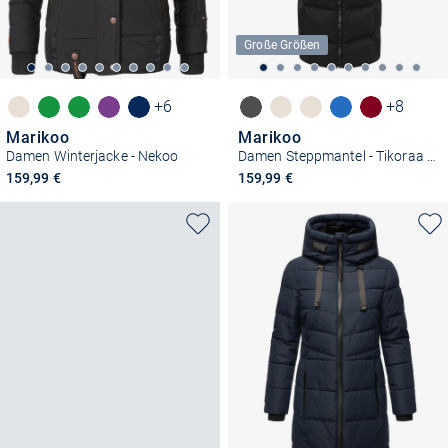
Große Größen
+6
+8
Marikoo
Marikoo
Damen Winterjacke - Nekoo
Damen Steppmantel - Tikoraa 16
159,99 €
159,99 €