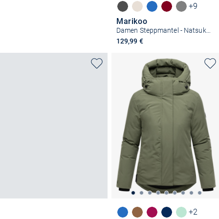
+9
Marikoo
Damen Steppmantel - Natsukoo XVI
129,99 €
+2