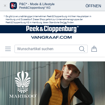
P&C* - Mode & Lifestyle
ÖFFNEN
Peek&Cloppenburg* KG
Zum Hauptinhalt springen
Es gibt zwei unabhängige Unternehmen Peek&Cloppenburg mit ihren Hauptsitzen in
Hamburg und Düsseldorf. Dieser Shop gehört zur Unternehmensgruppe der
Peek&Cloppenburg KG in Hamburg, deren Standorte Sie
hier
finden.