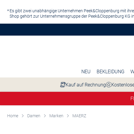
Zum Hauptinhalt springen
Es gibt zwei unabhängige Unternehmen Peek&Cloppenburg mit ihre
Shop gehört zur Unternehmensgruppe der Peek&Cloppenburg KG in
NEU
BEKLEIDUNG
W
Kauf auf Rechnung
Kostenlose
F
Home
Damen
Marken
MAERZ