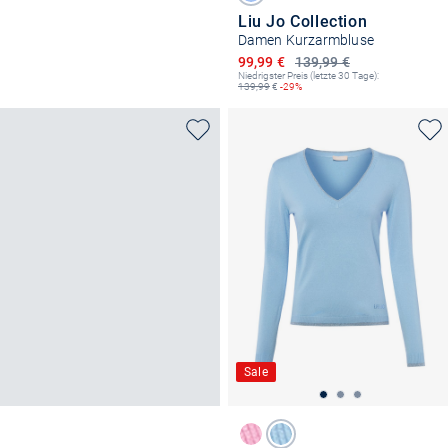
Liu Jo Collection
Damen Kurzarmbluse
Ermäßigter Preis
99,99 €
139,99 €
Niedrigster Preis (letzte 30 Tage):
139,99
€
-29%
Sale