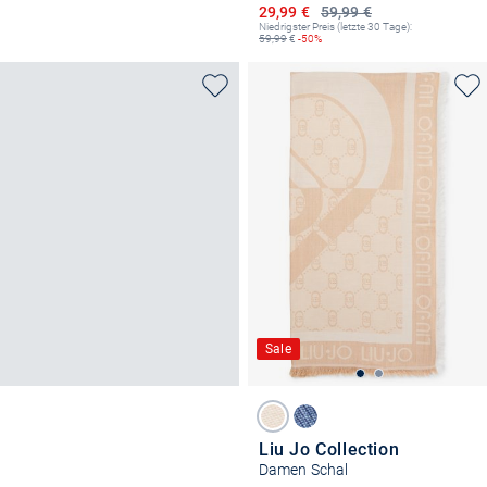
Ermäßigter Preis
29,99 €
59,99 €
Niedrigster Preis (letzte 30 Tage):
59,99
€
-50%
Sale
Liu Jo Collection
Damen Schal