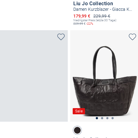
Liu Jo Collection
Damen Kurzblazer - Giacca Kate Denim
Ermäßigter Preis
179,99 €
229,99 €
Niedrigster Preis (letzte 30 Tage):
229,99
€
-22%
Sale