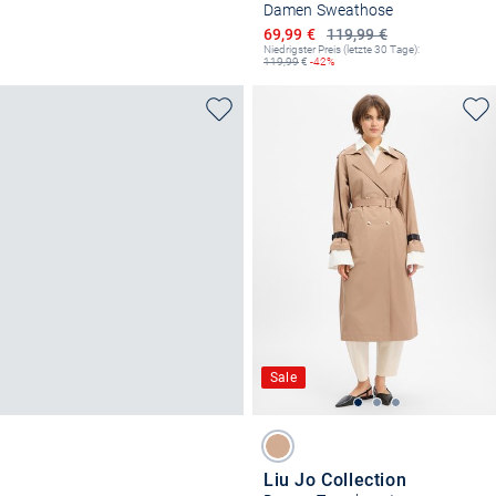
Damen Sweathose
Ermäßigter Preis
69,99 €
119,99 €
Niedrigster Preis (letzte 30 Tage):
119,99
€
-42%
Sale
Liu Jo Collection