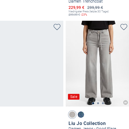
Damen Trenchcoat
Ermäßigter Preis
229,99 €
299,99 €
Niedrigster Preis (letzte 30 Tage):
299,99
€
-23%
Sale
Liu Jo Collection
Damen Jeans - Good Flare