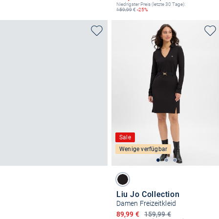
Niedrigster Preis (letzte 30 Tage):
159,99
€
-25%
Sale
Wenige verfügbar
Liu Jo Collection
Damen Freizeitkleid
Ermäßigter Preis
89,99 €
159,99 €