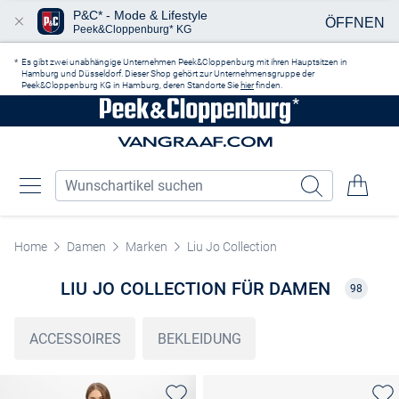
P&C* - Mode & Lifestyle
ÖFFNEN
Peek&Cloppenburg* KG
Zum Hauptinhalt springen
Es gibt zwei unabhängige Unternehmen Peek&Cloppenburg mit ihren Hauptsitzen in
Hamburg und Düsseldorf. Dieser Shop gehört zur Unternehmensgruppe der
Peek&Cloppenburg KG in Hamburg, deren Standorte Sie
hier
finden.
Home
Damen
Marken
Liu Jo Collection
LIU JO COLLECTION FÜR DAMEN
98
ACCESSOIRES
BEKLEIDUNG