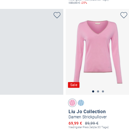
159,99
€
-25%
Sale
Liu Jo Collection
Damen Strickpullover
Ermäßigter Preis
69,99 €
89,99 €
Niedrigster Preis (letzte 30 Tage):