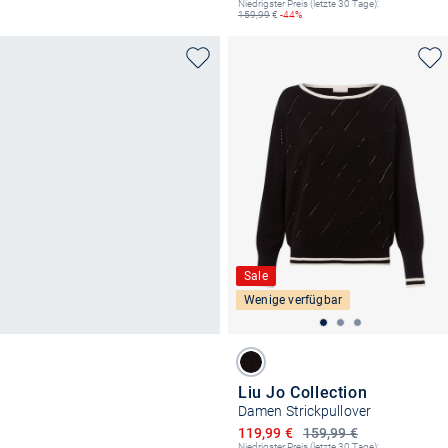
Niedrigster Preis (letzte 30 Tage):
159,99
€
-44%
Sale
Wenige verfügbar
Liu Jo Collection
Damen Strickpullover
Ermäßigter Preis
119,99 €
159,99 €
Niedrigster Preis (letzte 30 Tage):