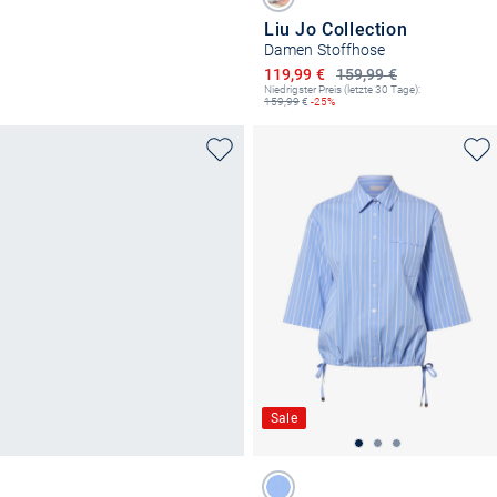
Liu Jo Collection
Damen Stoffhose
Ermäßigter Preis
119,99 €
159,99 €
Niedrigster Preis (letzte 30 Tage):
159,99
€
-25%
Sale