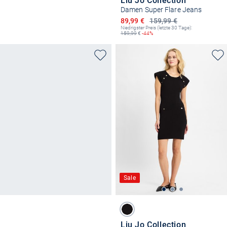
Liu Jo Collection
Damen Super Flare Jeans
Ermäßigter Preis
89,99 €
159,99 €
Niedrigster Preis (letzte 30 Tage):
159,99
€
-44%
Sale
Liu Jo Collection