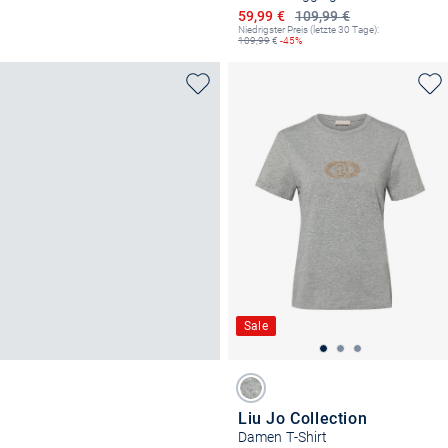
Ermäßigter Preis
59,99 €
109,99 €
Niedrigster Preis (letzte 30 Tage):
109,99
€
-45%
Sale
Liu Jo Collection
Damen T-Shirt